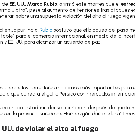
o de
EE. UU.
,
Marco Rubio
, afirmó este martes que el
estre
orma u otra”, pese al aumento de tensiones tras ataques 
herán sobre una supuesta violación del alto al fuego vigent
l en Jaipur, India,
Rubio
sostuvo que el bloqueo del paso marí
ptable” para el comercio internacional, en medio de la ince
án y EE. UU. para alcanzar un acuerdo de paz.
s uno de los corredores marítimos más importantes para e
do a que conecta el golfo Pérsico con mercados internacio
funcionario estadounidense ocurrieron después de que Irán
res en la provincia sureña de Hormozgán durante las últimas
 UU. de violar el alto al fuego