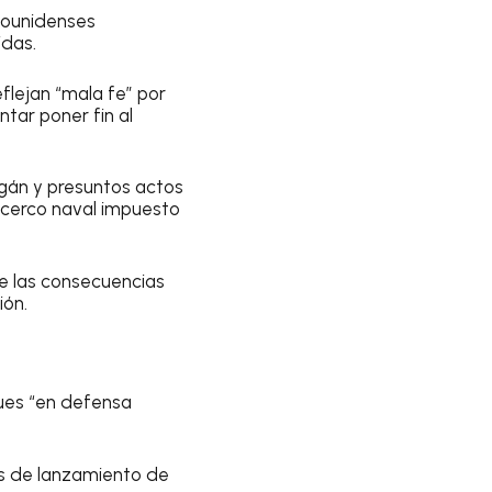
adounidenses
idas.
eflejan “mala fe” por
tar poner fin al
zgán y presuntos actos
l cerco naval impuesto
e las consecuencias
ión.
ues “en defensa
os de lanzamiento de