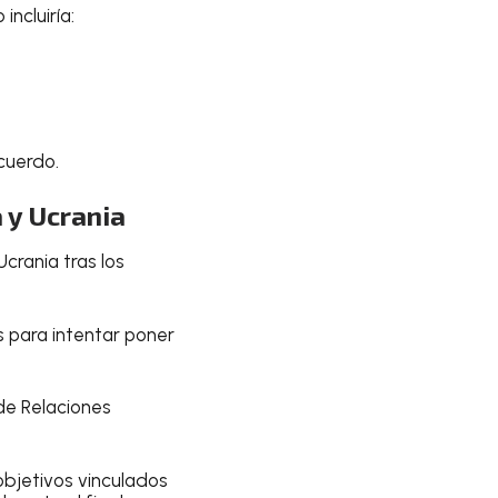
ncluiría:
cuerdo.
 y Ucrania
Ucrania tras los
s para intentar poner
de Relaciones
 objetivos vinculados