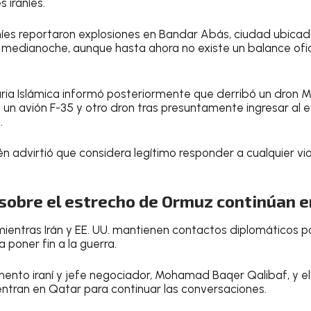
 iraníes.
aníes reportaron explosiones en Bandar Abás, ciudad ubicada
medianoche, aunque hasta ahora no existe un balance ofic
aria Islámica informó posteriormente que derribó un dron
un avión F-35 y otro dron tras presuntamente ingresar al es
.
én advirtió que considera legítimo responder a cualquier vio
sobre el estrecho de Ormuz continúan e
mientras Irán y EE. UU. mantienen contactos diplomáticos p
poner fin a la guerra.
mento iraní y jefe negociador, Mohamad Baqer Qalibaf, y el 
ntran en Qatar para continuar las conversaciones.