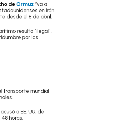
cho de
Ormuz
“va a
estadounidenses en Irán
e desde el 8 de abril.
timo resulta “ilegal”,
rtidumbre por las
l transporte mundial
nales.
 acusó a EE. UU. de
 48 horas.