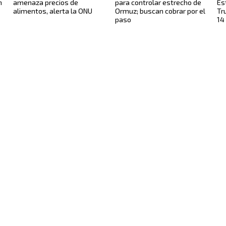
n
amenaza precios de
para controlar estrecho de
Es
alimentos, alerta la ONU
Ormuz; buscan cobrar por el
Tr
paso
14