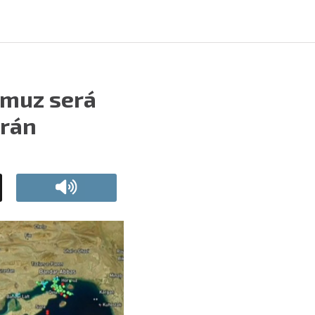
rmuz será
Irán