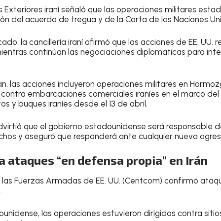
s Exteriores iraní señaló que las operaciones militares est
ión del acuerdo de tregua y de la Carta de las Naciones Un
do, la cancillería iraní afirmó que las acciones de EE. UU. r
entras continúan las negociaciones diplomáticas para inten
, las acciones incluyeron operaciones militares en Hormo
” contra embarcaciones comerciales iraníes en el marco de
s y buques iraníes desde el 13 de abril.
dvirtió que el gobierno estadounidense será responsable d
chos y aseguró que responderá ante cualquier nueva agres
a ataques “en defensa propia” en Irán
 las Fuerzas Armadas de EE. UU. (Centcom) confirmó ataq
.
ounidense, las operaciones estuvieron dirigidas contra siti