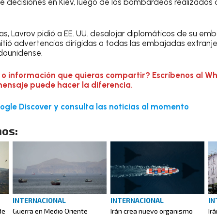
 decisiones en Kiev, luego de los bombardeos realizados d
s, Lavrov pidió a EE. UU. desalojar diplomáticos de su emb
tió advertencias dirigidas a todas las embajadas extranj
dounidense.
 o información que quieras compartir? Escríbenos al W
mensaje puede hacer la diferencia.
gle Discover y consulta las noticias al momento
os:
INTERNACIONAL
INTERNACIONAL
IN
de
Guerra en Medio Oriente
Irán crea nuevo organismo
Ir