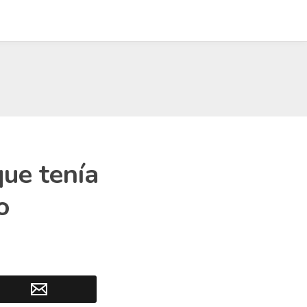
que tenía
o