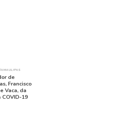
TAMAULIPAS
or de
s, Francisco
e Vaca, da
 a COVID-19