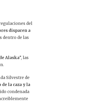
regulaciones del
ores disparen a
 dentro de las
 de Alaska
“, las
ón.
da Silvestre de
de la caza y la
sido condenada
increiblemente