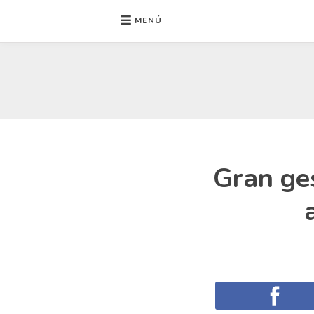
MENÚ
Ir
al
contenido
Gran ges