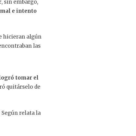
r
, sin embargo,
imal e intento
e hicieran algún
 encontraban las
 logró tomar el
ó quitárselo de
 Según relata la