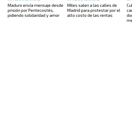
Maduro envía mensaje desde
Miles salen a las calles de
Cu
prisión por Pentecostés,
Madrid para protestar por el
ca
pidiendo solidaridad y amor
alto costo de las rentas
do
me