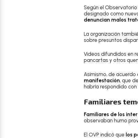
Según el Observatorio
designado como nuevo d
denuncian malos trato
La organización tambi
sobre presuntos dispar
Videos difundidos en 
pancartas y otros que
Asimismo, de acuerdo 
manifestación
, que d
habría respondido con
Familiares teme
Familiares de los in
observaban humo proven
El OVP indicó que
los p