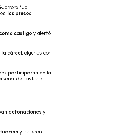
Guerrero fue
ces,
los presos
 como castigo
y alertó
 la cárcel
, algunos con
es participaron en la
ersonal de custodia
aban detonaciones
y
ituación
y pidieron