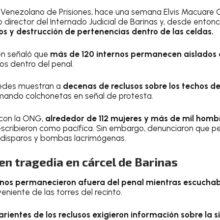
 Venezolano de Prisiones, hace una semana Elvis Macuare 
irector del Internado Judicial de Barinas y, desde enton
s y destrucción de pertenencias dentro de las celdas.
én señaló que
más de 120 internos permanecen aislados
os dentro del penal.
redes muestran a
decenas de reclusos sobre los techos de
mando colchonetas en señal de protesta.
con la ONG,
alrededor de 112 mujeres y más de mil hombr
escribieron como pacífica. Sin embargo, denunciaron que p
 disparos y bombas lacrimógenas.
n tragedia en cárcel de Barinas
ternos permanecieron afuera del penal mientras escuch
iente de las torres del recinto.
arientes de los reclusos exigieron información sobre la s