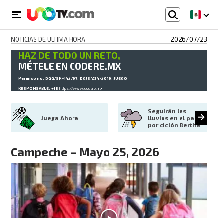
NOTICIAS DE ÚLTIMA HORA
2026/07/23
HAZ DE TODO UN RETO,
MÉTELE EN CODERE.MX
Permiso no. DGG/SP/442/97, DGJS/234/2019. JUEGO
RESPONSABLE. +18
https://www.codere.mx
Seguirán las 
Juega Ahora
lluvias en el país 
por ciclón Bertha
Campeche – Mayo 25, 2026