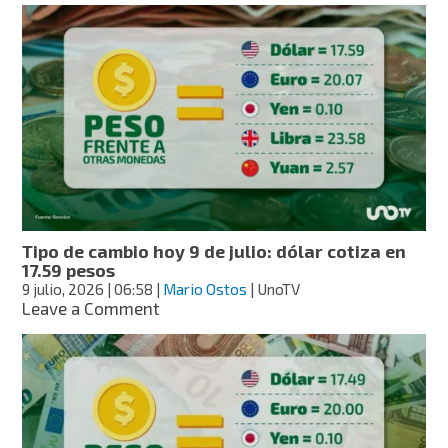
de
cambio
hoy
10
de
julio:
dólar
cotiza
en
17.53
pesos
Tipo de cambio hoy 9 de julio: dólar cotiza en
17.59 pesos
9 julio, 2026
| 06:58
|
Mario Ostos
| UnoTV
on
Leave a Comment
Tipo
de
cambio
hoy
9
de
julio: