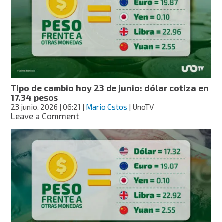
24
de
junio:
dólar
cotiza
en
17.55
pesos
Tipo de cambio hoy 23 de junio: dólar cotiza en
17.34 pesos
23 junio, 2026
| 06:21
|
Mario Ostos
| UnoTV
on
Leave a Comment
Tipo
de
cambio
hoy
23
de
junio:
dólar
cotiza
en