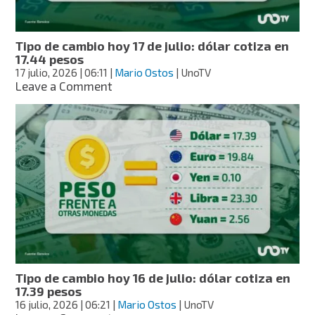
17.52
pesos
Tipo de cambio hoy 17 de julio: dólar cotiza en
17.44 pesos
17 julio, 2026
| 06:11
|
Mario Ostos
| UnoTV
on
Leave a Comment
Tipo
de
cambio
hoy
17
de
julio:
dólar
cotiza
en
17.44
pesos
Tipo de cambio hoy 16 de julio: dólar cotiza en
17.39 pesos
16 julio, 2026
| 06:21
|
Mario Ostos
| UnoTV