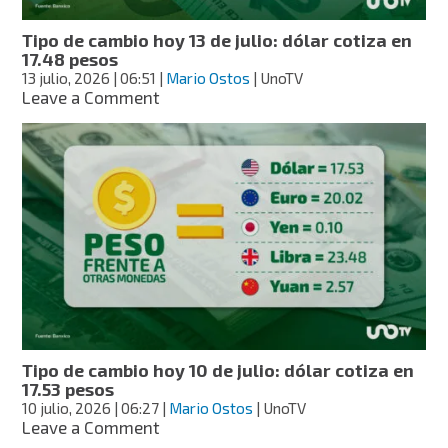
pesos
Tipo de cambio hoy 13 de julio: dólar cotiza en
17.48 pesos
13 julio, 2026
| 06:51
|
Mario Ostos
| UnoTV
on
Leave a Comment
Tipo
de
cambio
hoy
13
de
julio:
dólar
cotiza
en
17.48
pesos
Tipo de cambio hoy 10 de julio: dólar cotiza en
17.53 pesos
10 julio, 2026
| 06:27
|
Mario Ostos
| UnoTV
on
Leave a Comment
Tipo