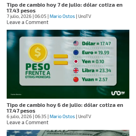
Tipo de cambio hoy 7 de julio: dólar cotiza en
17.43 pesos
7 julio, 2026
| 06:05
|
Mario Ostos
| UnoTV
on
Leave a Comment
Tipo
de
cambio
hoy
7
de
julio:
dólar
cotiza
en
17.43
pesos
Tipo de cambio hoy 6 de julio: dólar cotiza en
17.47 pesos
6 julio, 2026
| 06:35
|
Mario Ostos
| UnoTV
on
Leave a Comment
Tipo
de