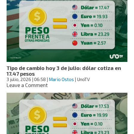
cambio
hoy
6
de
julio:
dólar
cotiza
en
17.47
pesos
Tipo de cambio hoy 3 de julio: dólar cotiza en
17.47 pesos
3 julio, 2026
| 06:58
|
Mario Ostos
| UnoTV
on
Leave a Comment
Tipo
de
cambio
hoy
3
de
julio:
dólar