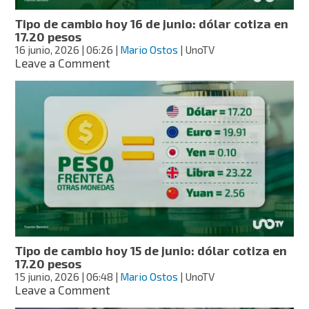
Tipo de cambio hoy 16 de junio: dólar cotiza en
17.20 pesos
16 junio, 2026
| 06:26
|
Mario Ostos
| UnoTV
on
Leave a Comment
Tipo
de
cambio
hoy
16
de
junio:
dólar
cotiza
en
17.20
pesos
Tipo de cambio hoy 15 de junio: dólar cotiza en
17.20 pesos
15 junio, 2026
| 06:48
|
Mario Ostos
| UnoTV
on
Leave a Comment
Tipo