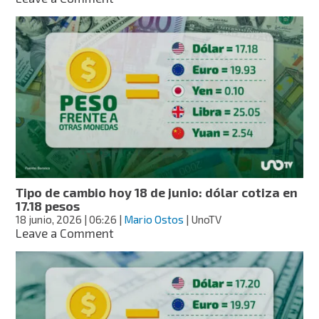
Tipo
de
cambio
hoy
19
de
junio:
dólar
cotiza
en
17.36
pesos
Tipo de cambio hoy 18 de junio: dólar cotiza en
17.18 pesos
18 junio, 2026
| 06:26
|
Mario Ostos
| UnoTV
on
Leave a Comment
Tipo
de
cambio
hoy
18
de