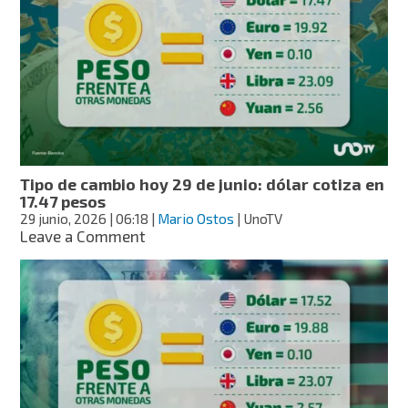
hoy
30
de
junio:
dólar
cotiza
en
17.50
pesos
Tipo de cambio hoy 29 de junio: dólar cotiza en
17.47 pesos
29 junio, 2026
| 06:18
|
Mario Ostos
| UnoTV
on
Leave a Comment
Tipo
de
cambio
hoy
29
de
junio:
dólar
cotiza