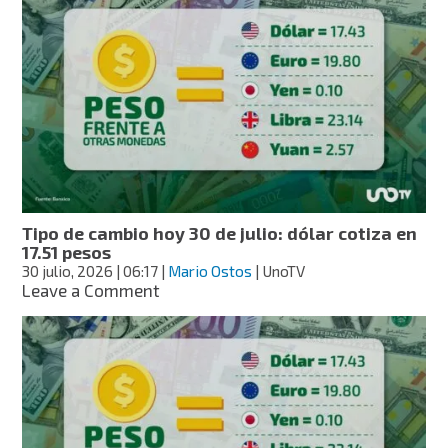
cambio
hoy
31
de
julio:
dólar
cotiza
en
17.35
pesos
Tipo de cambio hoy 30 de julio: dólar cotiza en
17.51 pesos
30 julio, 2026
| 06:17
|
Mario Ostos
| UnoTV
on
Leave a Comment
Tipo
de
cambio
hoy
30
de
julio: