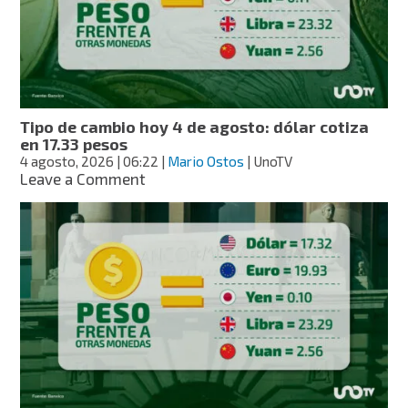
agosto:
dólar
cotiza
en
17.27
pesos
Tipo de cambio hoy 4 de agosto: dólar cotiza
en 17.33 pesos
4 agosto, 2026
| 06:22
|
Mario Ostos
| UnoTV
on
Leave a Comment
Tipo
de
cambio
hoy
4
de
agosto:
dólar
cotiza
en
17.33
pesos