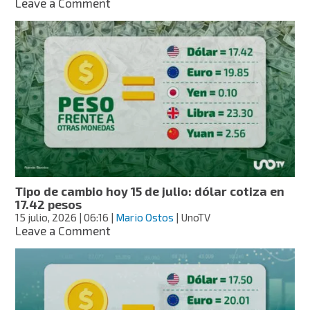
on
Leave a Comment
Tipo
de
cambio
hoy
16
de
julio:
dólar
cotiza
en
17.39
pesos
Tipo de cambio hoy 15 de julio: dólar cotiza en
17.42 pesos
15 julio, 2026
| 06:16
|
Mario Ostos
| UnoTV
on
Leave a Comment
Tipo
de
cambio
hoy
15