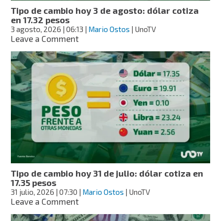
Tipo de cambio hoy 3 de agosto: dólar cotiza
en 17.32 pesos
3 agosto, 2026
| 06:13
|
Mario Ostos
| UnoTV
on
Leave a Comment
Tipo
de
cambio
hoy
3
de
agosto:
dólar
cotiza
en
17.32
pesos
Tipo de cambio hoy 31 de julio: dólar cotiza en
17.35 pesos
31 julio, 2026
| 07:30
|
Mario Ostos
| UnoTV
on
Leave a Comment
Tipo
de