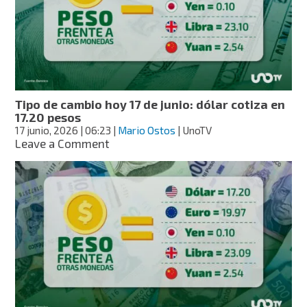
junio:
dólar
cotiza
en
17.18
pesos
Tipo de cambio hoy 17 de junio: dólar cotiza en
17.20 pesos
17 junio, 2026
| 06:23
|
Mario Ostos
| UnoTV
on
Leave a Comment
Tipo
de
cambio
hoy
17
de
junio:
dólar
cotiza
en
17.20
pesos