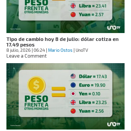
dólar
cotiza
en
17.59
pesos
Tipo de cambio hoy 8 de julio: dólar cotiza en
17.49 pesos
8 julio, 2026
| 06:24
|
Mario Ostos
| UnoTV
on
Leave a Comment
Tipo
de
cambio
hoy
8
de
julio:
dólar
cotiza
en
17.49
pesos