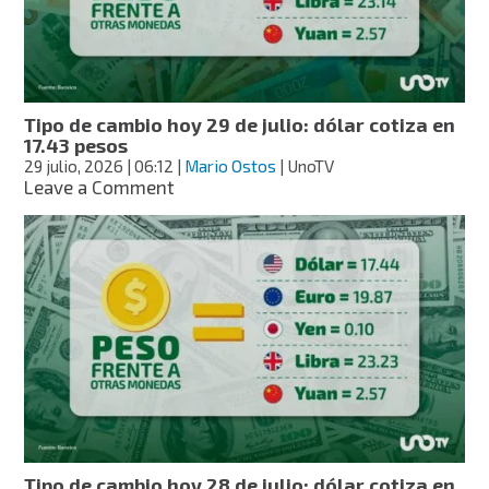
dólar
cotiza
en
17.51
pesos
Tipo de cambio hoy 29 de julio: dólar cotiza en
17.43 pesos
29 julio, 2026
| 06:12
|
Mario Ostos
| UnoTV
on
Leave a Comment
Tipo
de
cambio
hoy
29
de
julio:
dólar
cotiza
en
17.43
pesos
Tipo de cambio hoy 28 de julio: dólar cotiza en