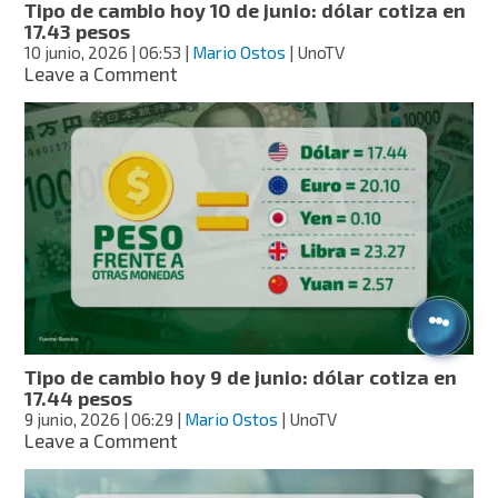
Tipo de cambio hoy 10 de junio: dólar cotiza en
17.43 pesos
10 junio, 2026
| 06:53
|
Mario Ostos
| UnoTV
on
Leave a Comment
Tipo
de
cambio
hoy
10
de
junio:
dólar
cotiza
en
17.43
pesos
Tipo de cambio hoy 9 de junio: dólar cotiza en
17.44 pesos
9 junio, 2026
| 06:29
|
Mario Ostos
| UnoTV
on
Leave a Comment
Tipo
de