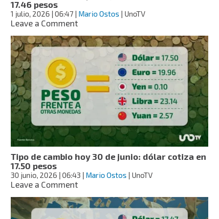
17.46 pesos
1 julio, 2026
| 06:47
|
Mario Ostos
| UnoTV
on
Leave a Comment
Tipo
de
cambio
hoy
1
de
julio:
dólar
cotiza
en
17.46
pesos
Tipo de cambio hoy 30 de junio: dólar cotiza en
17.50 pesos
30 junio, 2026
| 06:43
|
Mario Ostos
| UnoTV
on
Leave a Comment
Tipo
de
cambio