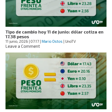
dólar
cotiza
en
17.38
pesos
Tipo de cambio hoy 11 de junio: dólar cotiza en
17.38 pesos
11 junio, 2026
| 07:17
|
Mario Ostos
| UnoTV
on
Leave a Comment
Tipo
de
cambio
hoy
11
de
junio:
dólar
cotiza
en
17.38
pesos