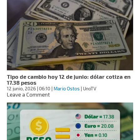
de
cambio
hoy
15
de
junio:
dólar
cotiza
en
17.20
pesos
Tipo de cambio hoy 12 de junio: dólar cotiza en
17.38 pesos
12 junio, 2026
| 06:10
|
Mario Ostos
| UnoTV
on
Leave a Comment
Tipo
de
cambio
hoy
12
de
junio: