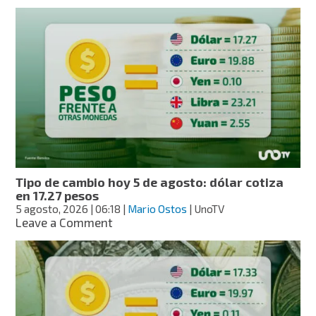
Tipo
de
cambio
hoy
6
de
agosto:
dólar
cotiza
en
17.23
pesos
Tipo de cambio hoy 5 de agosto: dólar cotiza
en 17.27 pesos
5 agosto, 2026
| 06:18
|
Mario Ostos
| UnoTV
on
Leave a Comment
Tipo
de
cambio
hoy
5
de