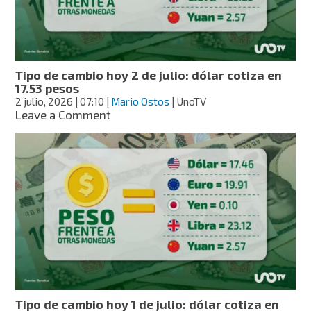
cotiza
en
17.47
pesos
Tipo de cambio hoy 2 de julio: dólar cotiza en
17.53 pesos
2 julio, 2026
| 07:10
|
Mario Ostos
| UnoTV
on
Leave a Comment
Tipo
de
cambio
hoy
2
de
julio:
dólar
cotiza
en
17.53
pesos
Tipo de cambio hoy 1 de julio: dólar cotiza en