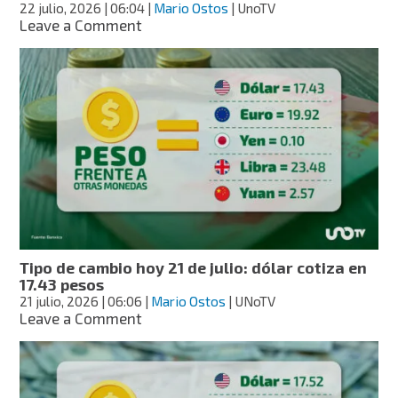
22 julio, 2026
| 06:04
|
Mario Ostos
| UnoTV
on
Leave a Comment
Tipo
de
cambio
hoy
22
de
julio:
dólar
cotiza
en
17.39
pesos
Tipo de cambio hoy 21 de julio: dólar cotiza en
17.43 pesos
21 julio, 2026
| 06:06
|
Mario Ostos
| UNoTV
on
Leave a Comment
Tipo
de
cambio
hoy