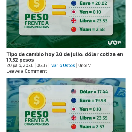
21
de
julio:
dólar
cotiza
en
17.43
pesos
Tipo de cambio hoy 20 de julio: dólar cotiza en
17.52 pesos
20 julio, 2026
| 06:37
|
Mario Ostos
| UnoTV
on
Leave a Comment
Tipo
de
cambio
hoy
20
de
julio:
dólar
cotiza
en