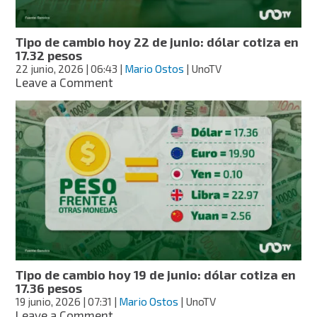
17.34
pesos
Tipo de cambio hoy 22 de junio: dólar cotiza en
17.32 pesos
22 junio, 2026
| 06:43
|
Mario Ostos
| UnoTV
on
Leave a Comment
Tipo
de
cambio
hoy
22
de
junio:
dólar
cotiza
en
17.32
pesos
Tipo de cambio hoy 19 de junio: dólar cotiza en
17.36 pesos
19 junio, 2026
| 07:31
|
Mario Ostos
| UnoTV
on
Leave a Comment