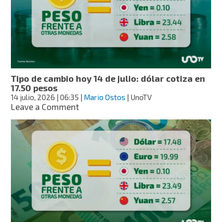
de
julio:
dólar
cotiza
en
17.42
pesos
Tipo de cambio hoy 14 de julio: dólar cotiza en
17.50 pesos
14 julio, 2026
| 06:35
|
Mario Ostos
| UnoTV
on
Leave a Comment
Tipo
de
cambio
hoy
14
de
julio:
dólar
cotiza
en
17.50