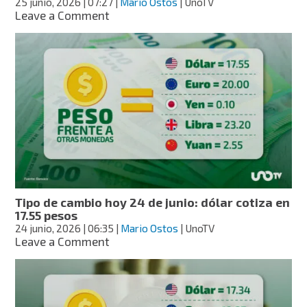
25 junio, 2026
| 07:27
|
Mario Ostos
| UnoTV
on
Leave a Comment
Tipo
de
cambio
hoy
25
de
junio:
dólar
cotiza
en
17.62
pesos
Tipo de cambio hoy 24 de junio: dólar cotiza en
17.55 pesos
24 junio, 2026
| 06:35
|
Mario Ostos
| UnoTV
on
Leave a Comment
Tipo
de
cambio
hoy