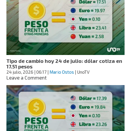
hoy
27
de
julio:
dólar
cotiza
en
17.46
pesos
Tipo de cambio hoy 24 de julio: dólar cotiza en
17.51 pesos
24 julio, 2026
| 06:17
|
Mario Ostos
| UnoTV
on
Leave a Comment
Tipo
de
cambio
hoy
24
de
julio:
dólar
cotiza