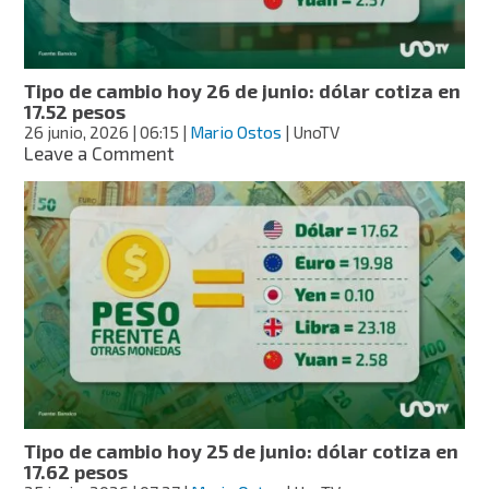
en
17.47
pesos
Tipo de cambio hoy 26 de junio: dólar cotiza en
17.52 pesos
26 junio, 2026
| 06:15
|
Mario Ostos
| UnoTV
on
Leave a Comment
Tipo
de
cambio
hoy
26
de
junio:
dólar
cotiza
en
17.52
pesos
Tipo de cambio hoy 25 de junio: dólar cotiza en
17.62 pesos