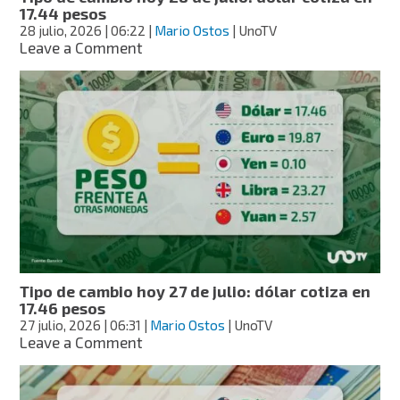
17.44 pesos
28 julio, 2026
| 06:22
|
Mario Ostos
| UnoTV
on
Leave a Comment
Tipo
de
cambio
hoy
28
de
julio:
dólar
cotiza
en
17.44
pesos
Tipo de cambio hoy 27 de julio: dólar cotiza en
17.46 pesos
27 julio, 2026
| 06:31
|
Mario Ostos
| UnoTV
on
Leave a Comment
Tipo
de
cambio