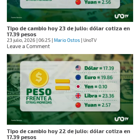
en
17.51
pesos
Tipo de cambio hoy 23 de julio: dólar cotiza en
17.39 pesos
23 julio, 2026
| 06:25
|
Mario Ostos
| UnoTV
on
Leave a Comment
Tipo
de
cambio
hoy
23
de
julio:
dólar
cotiza
en
17.39
pesos
Tipo de cambio hoy 22 de julio: dólar cotiza en
17.39 pesos