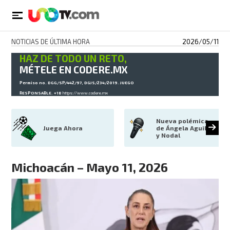
NOTICIAS DE ÚLTIMA HORA
2026/05/11
HAZ DE TODO UN RETO,
MÉTELE EN CODERE.MX
Permiso no. DGG/SP/442/97, DGJS/234/2019. JUEGO
RESPONSABLE. +18
https://www.codere.mx
Nueva polémica 
Juega Ahora
de Ángela Aguilar 
y Nodal
Michoacán – Mayo 11, 2026