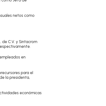
ensuales netos como
. de C.V. y Sintacrom
 respectivamente.
s empleados en
recursores para el
de la presidenta,
actividades económicas