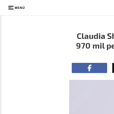
MENÚ
Claudia S
970 mil p