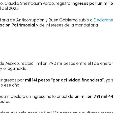
o, Claudia Sheinbaum Pardo, registró
ingresos por un mill
l del 2025.
etaría de Anticorrupción y Buen Gobierno subió a
Declarane
ación Patrimonial
y de Intereses de la mandataria.
 México, recibió 1 millón 790 mil pesos entre el 1 de enero 
 y el aguinaldo.
 ingresos por
mil 141 pesos “por actividad financiera”
, ya
do ese año
nbaum declaró un ingreso neto anual de
un millón 791 mil 4
estos.
claró que sólo ganó 466 mil 136 pesos en sus últimos mes