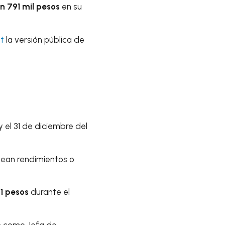
ón 791 mil pesos
en su
t
la versión pública de
y el 31 de diciembre del
 sean rendimientos o
41 pesos
durante el
es como Jefa de