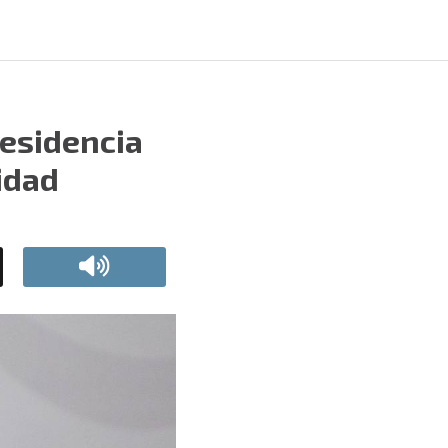
residencia
idad