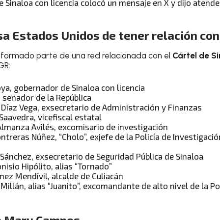
 Sinaloa con licencia colocó un mensaje en X y dijo atende
a Estados Unidos de tener relación con
 formado parte de una red relacionada con el
Cártel de S
GR:
a, gobernador de Sinaloa con licencia
 senador de la República
 Díaz Vega, exsecretario de Administración y Finanzas
aavedra, vicefiscal estatal
lmanza Avilés, excomisario de investigación
ntreras Núñez, “Cholo”, exjefe de la Policía de Investigación
Sánchez, exsecretario de Seguridad Pública de Sinaloa
nisio Hipólito, alias “Tornado”
mez Mendívil, alcalde de Culiacán
Millán, alias “Juanito”, excomandante de alto nivel de la Po
 a Maru Campos