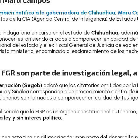
ambién notificó a la gobernadora de Chihuahua, Maru 
tos de la CIA (Agencia Central de Inteligencia) de Estados 
 la indagatoria en curso en el estado de
Chihuahua,
además 
onocer, están siendo citados a comparecer, en calidad de t
nal del estado y el ex fiscal General de Justicia de esa en
ista ministerial encaminada al esclarecimiento de los hecho
a FGR son parte de investigación legal, 
ernación (Segob)
aclaró que los citatorios emitidos por l
ua y Sinaloa corresponden a un procedimiento dentro de i
uncionarios son llamados a comparecer en calidad de testigo
 señaló que la FGR es un órgano constitucional autónomo,
 ley y sin interés político.
que este tipo de diligencias forman parte del desarrollo 