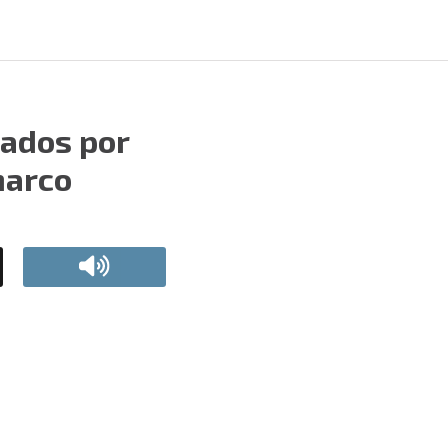
sados por
narco