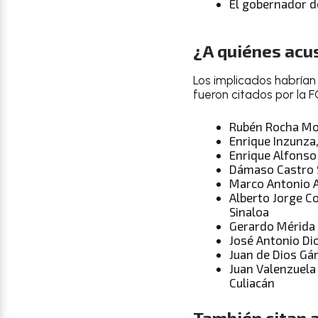
El gobernador de
¿A quiénes acus
Los implicados habrían
fueron citados por la F
Rubén Rocha Moy
Enrique Inzunza,
Enrique Alfonso
Dámaso Castro S
Marco Antonio A
Alberto Jorge Co
Sinaloa
Gerardo Mérida 
José Antonio Dio
Juan de Dios Gá
Juan Valenzuela 
Culiacán
También citan