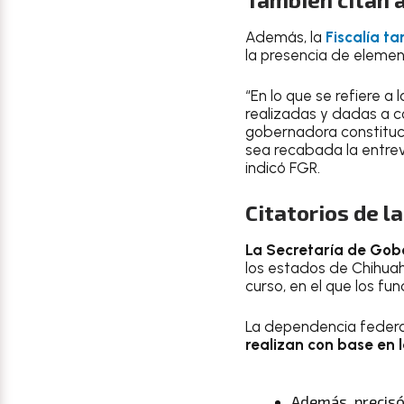
Además, la
Fiscalía t
la presencia de elemen
“En lo que se refiere a
realizadas y dadas a c
gobernadora constitucio
sea recabada la entrev
indicó FGR.
Citatorios de l
La Secretaría de Gob
los estados de Chihuah
curso, en el que los f
La dependencia federal
realizan con base en la
Además, precisó 