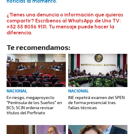
noticias al momento.
¿Tienes una denuncia o información que quieras
compartir? Escríbenos al WhatsApp de Uno TV:
+52 55 8056 9131. Tu mensaje puede hacer la
diferencia.
Te recomendamos:
NACIONAL
NACIONAL
En riesgo, megaproyecto
INE repetirá examen del SPEN
"Península de los Sueños" en
de forma presencial tras
BCS; SCJN ordena revisar
fallas técnicas
títulos del Porfiriato