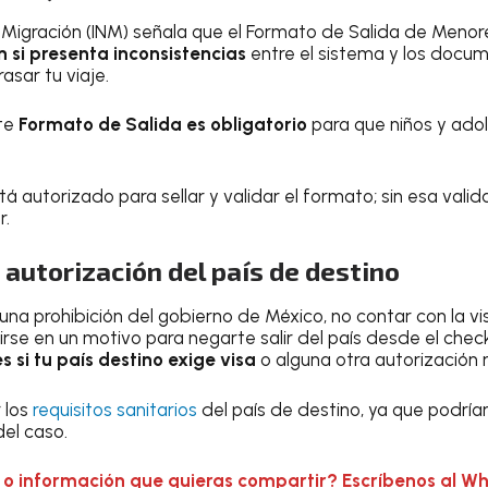
e Migración (INM) señala que el Formato de Salida de Menor
si presenta inconsistencias
entre el sistema y los docu
asar tu viaje.
te
Formato de Salida es obligatorio
para que niños y ado
á autorizado para sellar y validar el formato; sin esa valid
r.
o autorización del país de destino
na prohibición del gobierno de México, no contar con la vi
se en un motivo para negarte salir del país desde el check-
 si tu país destino exige visa
o alguna otra autorización 
 los
requisitos sanitarios
del país de destino, ya que podrían
el caso.
 o información que quieras compartir? Escríbenos al W