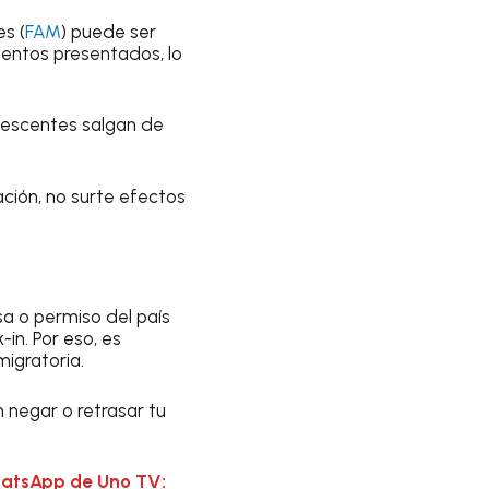
es (
FAM
) puede ser
mentos presentados, lo
lescentes salgan de
ación, no surte efectos
sa o permiso del país
in. Por eso, es
migratoria.
 negar o retrasar tu
hatsApp de Uno TV: