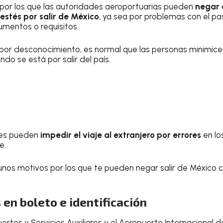
 por los que las autoridades aeroportuarias pueden
negar o
estés por salir de México
, ya sea por problemas con el pa
umentos o requisitos.
o por desconocimiento, es normal que las personas minimic
do se está por salir del país.
des pueden
impedir el viaje al extranjero por errores
en lo
e.
unos motivos por los que te pueden negar salir de México 
 en boleto e identificación
ertos y Servicios Auxiliares y el Aeropuerto Internacional 