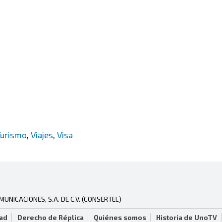
Turismo
,
Viajes
,
Visa
NICACIONES, S.A. DE C.V. (CONSERTEL)
dad
Derecho de Réplica
Quiénes somos
Historia de UnoTV