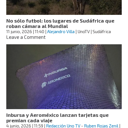
Sur?
No sólo futbol: los lugares de Sudáfrica que
roban cámara al Mundial
11 junio, 2026
| 11:40
|
Alejandro Villa
| UnoTV | Sudáfrica
on
Leave a Comment
No
sólo
futbol:
los
lugares
de
Sudáfrica
que
roban
cámara
al
Mundial
Inbursa y Aeroméxico lanzan tarjetas que
premian cada viaje
4 junio, 2026
| 11:59
|
Redacción Uno TV
-
Ruben Rojas Zenil
|