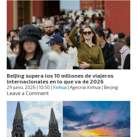
los
10
mejores
destinos
de
México
en
2026,
según
Tripadvisor
Beijing supera los 10 millones de viajeros
internacionales en lo que va de 2026
29 junio, 2026
| 10:50
|
Xinhua
| Agecnia Xinhua | Beijing
on
Leave a Comment
Beijing
supera
los
10
millones
de
viajeros