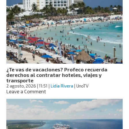
seguras:
cuidado
con
tu
equipaje
y
pase
de
abordar;
así
evitas
posibles
¿Te vas de vacaciones? Profeco recuerda
fraudes
derechos al contratar hoteles, viajes y
transporte
2 agosto, 2026
| 11:51
|
Lidia Rivera
| UnoTV
on
Leave a Comment
¿Te
vas
de
vacaciones?
Profeco
recuerda