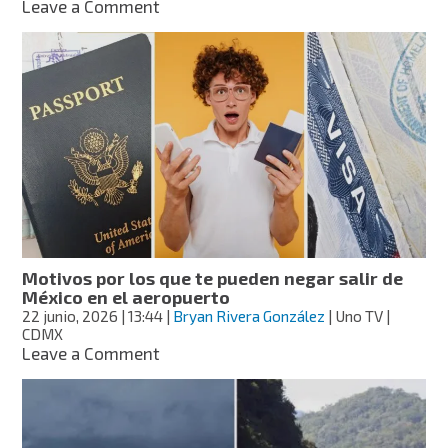
on
Leave a Comment
de
9
cuento
destinos
dónde
vivir
la
Noche
de
San
Juan
en
México
Motivos por los que te pueden negar salir de
México en el aeropuerto
22 junio, 2026
| 13:44
|
Bryan Rivera González
| Uno TV |
CDMX
on
Leave a Comment
Motivos
por
los
que