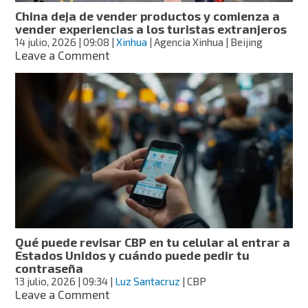
Unidos
China deja de vender productos y comienza a
vender experiencias a los turistas extranjeros
14 julio, 2026
| 09:08
|
Xinhua
| Agencia Xinhua | Beijing
on
Leave a Comment
China
deja
de
vender
productos
y
comienza
a
vender
experiencias
a
los
turistas
Qué puede revisar CBP en tu celular al entrar a
extranjeros
Estados Unidos y cuándo puede pedir tu
contraseña
13 julio, 2026
| 09:34
|
Luz Santacruz
| CBP
on
Leave a Comment
Qué