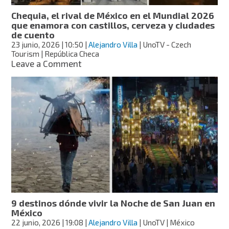
Internacional
Chequia, el rival de México en el Mundial 2026
2026
que enamora con castillos, cerveza y ciudades
por
de cuento
Condé
23 junio, 2026
| 10:50
|
Alejandro Villa
| UnoTV - Czech
Nast
Tourism | República Checa
Traveler
on
Leave a Comment
Chequia,
el
rival
de
México
en
el
Mundial
2026
que
enamora
con
castillos,
9 destinos dónde vivir la Noche de San Juan en
cerveza
México
y
22 junio, 2026
| 19:08
|
Alejandro Villa
| UnoTV | México
ciudades