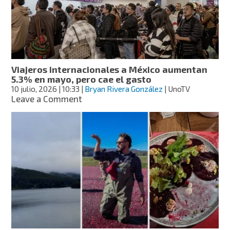
pasaporte
de
tres
a
seis
meses
Viajeros internacionales a México aumentan
5.3% en mayo, pero cae el gasto
10 julio, 2026
| 10:33
|
Bryan Rivera González
| UnoTV
on
Leave a Comment
Viajeros
internacionales
a
México
aumentan
5.3%
en
mayo,
pero
cae
el
gasto