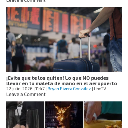
Huajuapan
de
León:
la
ciudad
de
Oaxaca
donde
las
alfombras
de
aserrín
colorean
¡Evita que te los quiten! Lo que NO puedes
sus
llevar en tu maleta de mano en el aeropuerto
calles
22 julio, 2026
| 11:47
|
Bryan Rivera González
| UnoTV
por
on
Leave a Comment
más
¡Evita
de
que
5
te
kilómetros
los
quiten!
Lo