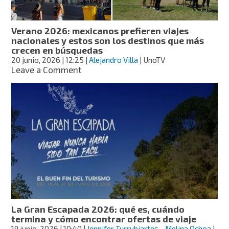
México:
experiencias
para
Verano 2026: mexicanos prefieren viajes
recordar
nacionales y estos son los destinos que más
crecen en búsquedas
20 junio, 2026
| 12:25
|
Alejandro Villa
| UnoTV
on
Leave a Comment
Verano
2026:
mexicanos
prefieren
viajes
nacionales
y
estos
son
los
destinos
que
más
La Gran Escapada 2026: qué es, cuándo
crecen
termina y cómo encontrar ofertas de viaje
en
19 junio, 2026
| 10:40
|
Jennifer Turrubiartes
-
Melina Ochoa
|