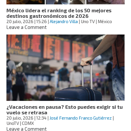
México lidera el ranking de los 50 mejores
destinos gastronómicos de 2026
20 julio, 2026
| 15:26
|
Alejandro Villa
| Uno TV | México
on
Leave a Comment
México
lidera
el
ranking
de
los
50
mejores
destinos
gastronómicos
de
2026
¿Vacaciones en pausa? Esto puedes exigir si tu
vuelo se retrasa
20 julio, 2026
| 12:34
|
José Fernando Franco Gutiérrez
|
UnoTV | CDMX
on
Leave a Comment