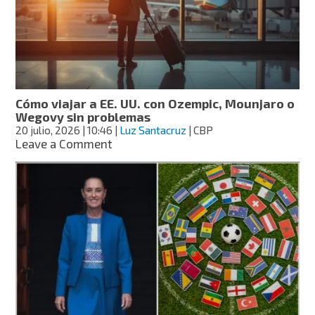
México
al
entrar
a
EE.
UU.
Cómo viajar a EE. UU. con Ozempic, Mounjaro o
Wegovy sin problemas
20 julio, 2026
| 10:46
|
Luz Santacruz
| CBP
on
Leave a Comment
Cómo
viajar
a
EE.
UU.
con
Ozempic,
Mounjaro
o
Wegovy
sin
problemas