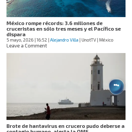
oportunidad
para
expandir
aeropuertos
México rompe récords: 3.6 millones de
cruceristas en sólo tres meses y el Pacífico se
dispara
5 mayo, 2026
| 16:52
|
Alejandro Villa
| UnotTV | México
on
Leave a Comment
México
rompe
récords:
3.6
millones
de
cruceristas
en
sólo
tres
meses
y
el
Brote de hantavirus en crucero pudo deberse a
Pacífico
contagio humano, alerta la OMS