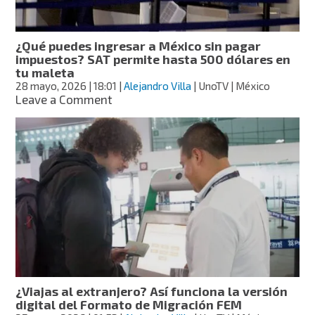
¿Qué puedes ingresar a México sin pagar
impuestos? SAT permite hasta 500 dólares en
tu maleta
28 mayo, 2026
| 18:01
|
Alejandro Villa
| UnoTV | México
on
Leave a Comment
¿Qué
puedes
ingresar
a
México
sin
pagar
impuestos?
SAT
permite
hasta
500
dólares
¿Viajas al extranjero? Así funciona la versión
en
digital del Formato de Migración FEM
tu