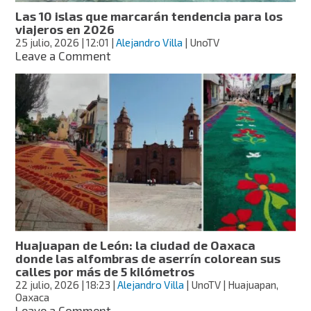
en
Las 10 islas que marcarán tendencia para los
seis
viajeros en 2026
meses
25 julio, 2026
| 12:01
|
Alejandro Villa
| UnoTV
on
Leave a Comment
Las
10
islas
que
marcarán
tendencia
para
los
viajeros
en
2026
Huajuapan de León: la ciudad de Oaxaca
donde las alfombras de aserrín colorean sus
calles por más de 5 kilómetros
22 julio, 2026
| 18:23
|
Alejandro Villa
| UnoTV | Huajuapan,
Oaxaca
on
Leave a Comment