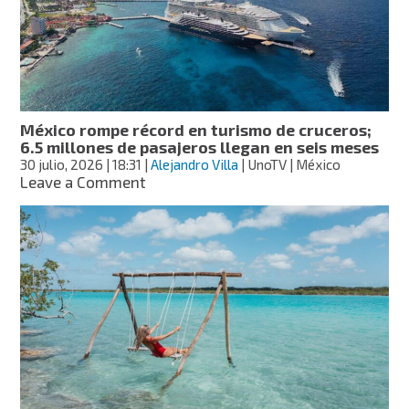
derechos
al
contratar
hoteles,
viajes
y
transporte
México rompe récord en turismo de cruceros;
6.5 millones de pasajeros llegan en seis meses
30 julio, 2026
| 18:31
|
Alejandro Villa
| UnoTV | México
on
Leave a Comment
México
rompe
récord
en
turismo
de
cruceros;
6.5
millones
de
pasajeros
llegan