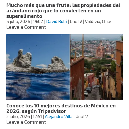
Mucho más que una fruta: las propiedades del
arándano rojo que lo convierten en un
superalimento
5 julio, 2026
| 19:02
|
David Rubí
| UnoTV | Valdivia, Chile
on
Leave a Comment
Mucho
más
que
una
fruta:
las
propiedades
del
arándano
rojo
que
lo
convierten
Conoce los 10 mejores destinos de México en
en
2026, según Tripadvisor
un
3 julio, 2026
| 17:51
|
Alejandro Villa
| UnoTV
superalimento
on
Leave a Comment
Conoce