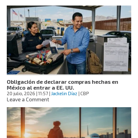
¿Vacaciones
en
pausa?
Esto
puedes
exigir
si
tu
vuelo
se
retrasa
Obligación de declarar compras hechas en
México al entrar a EE. UU.
20 julio, 2026
| 11:57
|
Jackelin Díaz
| CBP
on
Leave a Comment
Obligación
de
declarar
compras
hechas
en