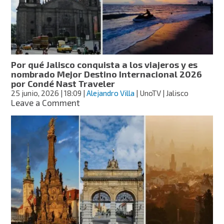
internacionales
en
lo
que
va
de
Por qué Jalisco conquista a los viajeros y es
2026
nombrado Mejor Destino Internacional 2026
por Condé Nast Traveler
25 junio, 2026
| 18:09
|
Alejandro Villa
| UnoTV | Jalisco
on
Leave a Comment
Por
qué
Jalisco
conquista
a
los
viajeros
y
es
nombrado
Mejor
Destino