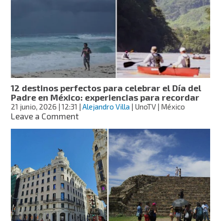
te
pueden
negar
salir
de
México
en
el
aeropuerto
12 destinos perfectos para celebrar el Día del
Padre en México: experiencias para recordar
21 junio, 2026
| 12:31
|
Alejandro Villa
| UnoTV | México
on
Leave a Comment
12
destinos
perfectos
para
celebrar
el
Día
del
Padre
en