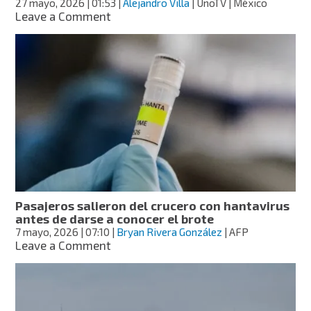
27 mayo, 2026
| 01:53
|
Alejandro Villa
| UnoTV | México
maleta
on
Leave a Comment
¿Viajas
al
extranjero?
Así
funciona
la
versión
digital
del
Formato
de
Migración
FEM
Pasajeros salieron del crucero con hantavirus
antes de darse a conocer el brote
7 mayo, 2026
| 07:10
|
Bryan Rivera González
| AFP
on
Leave a Comment
Pasajeros
salieron
del
crucero