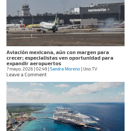
con
hantavirus
antes
de
darse
a
conocer
el
brote
Aviación mexicana, aún con margen para
crecer; especialistas ven oportunidad para
expandir aeropuertos
7 mayo, 2026
| 02:49
|
Sandra Moreno
| Uno TV
on
Leave a Comment
Aviación
mexicana,
aún
con
margen
para
crecer;
especialistas
ven