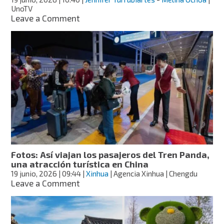
búsquedas
UnoTV
on
Leave a Comment
La
Gran
Escapada
2026:
qué
es,
cuándo
termina
y
cómo
encontrar
ofertas
de
Fotos: Así viajan los pasajeros del Tren Panda,
viaje
una atracción turística en China
19 junio, 2026
| 09:44
|
Xinhua
| Agencia Xinhua | Chengdu
on
Leave a Comment
Fotos:
Así
viajan
los