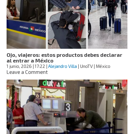
7
destinos
imperdibles
para
celebrar
el
Día
Mundial
de
Ojo, viajeros: estos productos debes declarar
la
al entrar a México
Bicicleta
1 junio, 2026
| 17:22
|
Alejandro Villa
| UnoTV | México
on
Leave a Comment
Ojo,
viajeros:
estos
productos
debes
declarar
al
entrar
a
México