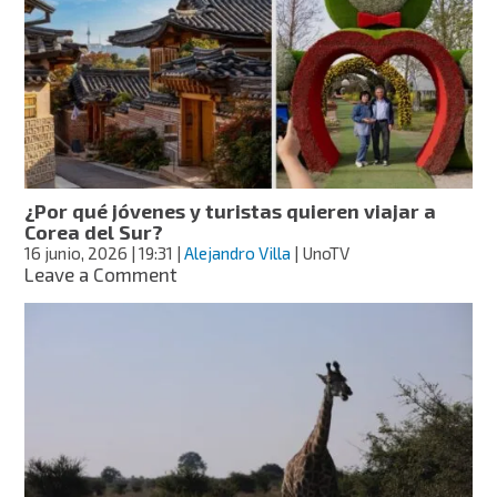
pasajeros
del
Tren
Panda,
una
atracción
turística
en
China
¿Por qué jóvenes y turistas quieren viajar a
Corea del Sur?
16 junio, 2026
| 19:31
|
Alejandro Villa
| UnoTV
on
Leave a Comment
¿Por
qué
jóvenes
y
turistas
quieren
viajar
a
Corea
del