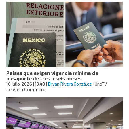
puede
revisar
CBP
en
tu
celular
al
entrar
a
Estados
Unidos
y
Países que exigen vigencia mínima de
cuándo
pasaporte de tres a seis meses
puede
10 julio, 2026
| 13:48
|
Bryan Rivera González
| UnoTV
pedir
on
Leave a Comment
tu
Países
contraseña
que
exigen
vigencia
mínima
de