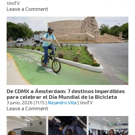
UnoTV
on
Leave a Comment
Inbursa
y
Aeroméxico
lanzan
tarjetas
que
premian
cada
viaje
De CDMX a Ámsterdam: 7 destinos imperdibles
para celebrar el Día Mundial de la Bicicleta
3 junio, 2026
| 11:15
|
Alejandro Villa
| UnoTV
on
Leave a Comment
De
CDMX
a
Ámsterdam: