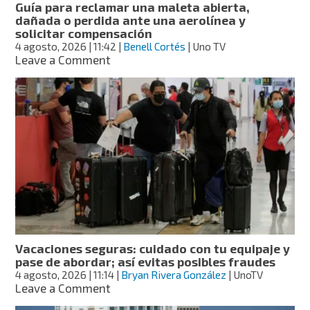
Guía para reclamar una maleta abierta,
dañada o perdida ante una aerolínea y
solicitar compensación
4 agosto, 2026
| 11:42
|
Benell Cortés
| Uno TV
on
Leave a Comment
Guía
para
reclamar
una
maleta
abierta,
dañada
o
perdida
ante
una
aerolínea
y
Vacaciones seguras: cuidado con tu equipaje y
solicitar
pase de abordar; así evitas posibles fraudes
compensación
4 agosto, 2026
| 11:14
|
Bryan Rivera González
| UnoTV
on
Leave a Comment
Vacaciones