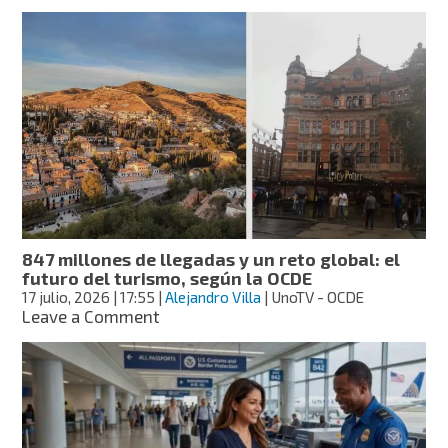
La
cosecha
más
bonita
del
mundo
ocurre
en
Valdivia
y
transforma
el
paisaje
847 millones de llegadas y un reto global: el
del
futuro del turismo, según la OCDE
sur
17 julio, 2026
| 17:55
|
Alejandro Villa
| UnoTV - OCDE
de
on
Leave a Comment
Chile
847
millones
de
llegadas
y
un