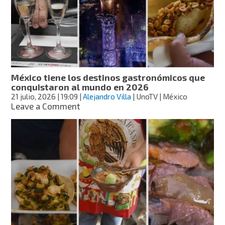
que
NO
puedes
llevar
en
tu
maleta
México tiene los destinos gastronómicos que
de
conquistaron al mundo en 2026
mano
21 julio, 2026
| 19:09
|
Alejandro Villa
| UnoTV | México
en
on
Leave a Comment
el
México
aeropuerto
tiene
los
destinos
gastronómicos
que
conquistaron
al
mundo
en
2026