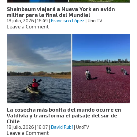
Sheinbaum viajará a Nueva York en avión
militar para la final del Mundial
18 julio, 2026
| 18:49
|
Francisco López
| Uno TV
on
Leave a Comment
Sheinbaum
viajará
a
Nueva
York
en
avión
militar
para
la
final
del
Mundial
La cosecha más bonita del mundo ocurre en
Valdivia y transforma el paisaje del sur de
Chile
18 julio, 2026
| 18:07
|
David Rubí
| UnoTV
on
Leave a Comment