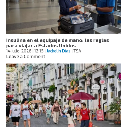
reto
global:
el
futuro
del
turismo,
según
Insulina en el equipaje de mano: las reglas
la
para viajar a Estados Unidos
OCDE
14 julio, 2026
| 12:15
|
Jackelin Díaz
| TSA
on
Leave a Comment
Insulina
en
el
equipaje
de
mano:
las
reglas
para
viajar
a
Estados