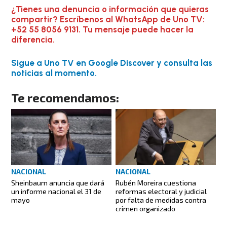
¿Tienes una denuncia o información que quieras
compartir? Escríbenos al WhatsApp de Uno TV:
+52 55 8056 9131. Tu mensaje puede hacer la
diferencia.
Sigue a Uno TV en Google Discover y consulta las
noticias al momento.
Te recomendamos:
NACIONAL
NACIONAL
Sheinbaum anuncia que dará
Rubén Moreira cuestiona
un informe nacional el 31 de
reformas electoral y judicial
mayo
por falta de medidas contra
crimen organizado