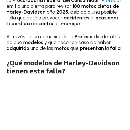
La
Procuraduría Federal del Consumidor
(
Profeco
)
emitió una alerta para revisar
180 motocicletas de
Harley-Davidson
año
2025
, debido a una posible
falla que podría provocar
accidentes
al
ocasionar
la
pérdida
de
control
al
manejar
.
A través de un comunicado, la
Profeco
dio detalles
de qué
modelos
y qué hacer en caso de haber
adquirido
una de las
motos
que
presentan
la
falla
.
¿Qué modelos de Harley-Davidson
tienen esta falla?