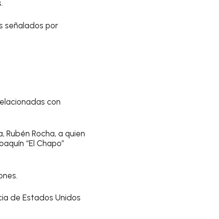
.
os señalados por
relacionadas con
a, Rubén Rocha, a quien
oaquín “El Chapo”
ones.
ia de Estados Unidos