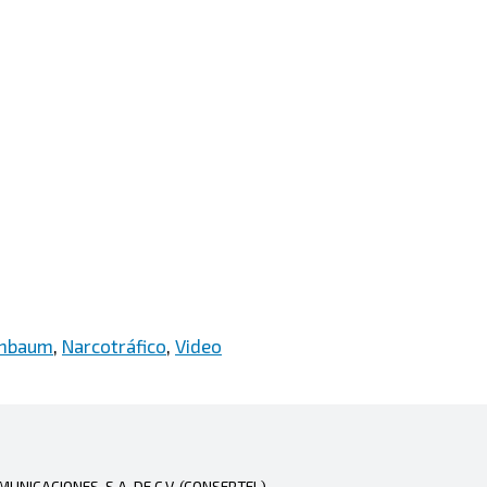
inbaum
,
Narcotráfico
,
Video
NICACIONES, S.A. DE C.V. (CONSERTEL)