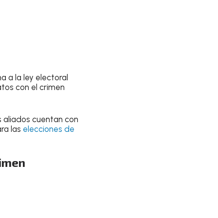
a la ley electoral
tos con el crimen
s aliados cuentan con
ara las
elecciones de
rimen