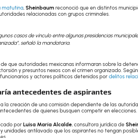
a matutina
,
Sheinbaum
reconoció que en distintos municipi
toridades relacionadas con grupos criminales.
unos casos de vínculo entre algunas presidencias municipale
anizada”, señaló la mandataria.
o de que autoridades mexicanas informaran sobre la detenci
torsión y presuntos nexos con el crimen organizado. Según
uncionarios y actores políticos detenidos por
delitos rela
aría antecedentes de aspirantes
 la creación de una comisión dependiente de las autorida
antecedentes de quienes busquen competir en elecciones.
licado por
Luisa María Alcalde
, consultora jurídica de
She
as y unidades antilavado que los aspirantes no tengan posibl
es.