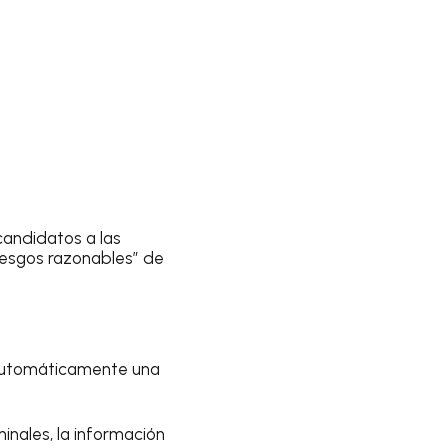
candidatos a las
riesgos razonables” de
n automáticamente una
inales, la información