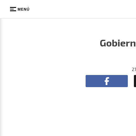
MENÚ
Gobiern
2