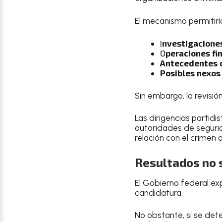
El mecanismo permitirí
I
nvestigacione
O
peraciones fi
Antecedentes 
Posibles nexos
Sin embargo, la revisión
Las dirigencias partid
autoridades de segurida
relación con el crimen 
Resultados no 
El Gobierno federal ex
candidatura.
No obstante, si se dete