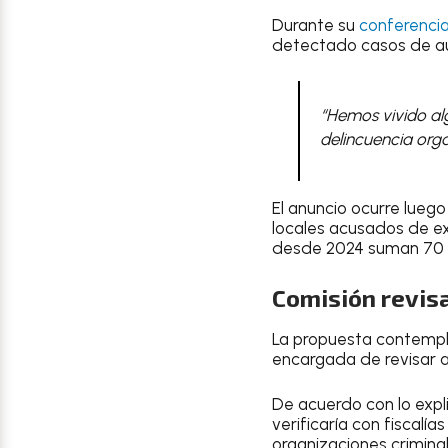
Durante su
conferenci
detectado casos de au
“Hemos vivido alg
delincuencia org
El anuncio ocurre lueg
locales acusados de ex
desde 2024 suman 70 f
Comisión revis
La propuesta contempla
encargada de revisar 
De acuerdo con lo exp
verificaría con fiscalí
organizaciones criminal