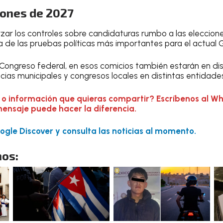
iones de 2027
zar los controles sobre candidaturas rumbo a las eleccion
 de las pruebas políticas más importantes para el actual 
ongreso federal, en esos comicios también estarán en dis
ias municipales y congresos locales en distintas entidades
 o información que quieras compartir? Escríbenos al W
mensaje puede hacer la diferencia.
gle Discover y consulta las noticias al momento.
os: