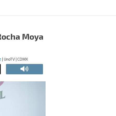
 Rocha Moya
z
| UnoTV | CDMX