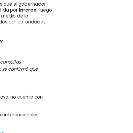
es que el gobernador
tida por
Interpo
l, luego
n medio de la
ados por autoridades
e:
 consultas
, se confirmó que
oya, no cuenta con
 e internacionales