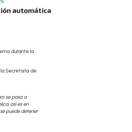
26
nción automática
tema durante la
 la Secretaría de
ro se pasa a
ica, así es en
, se puede detener