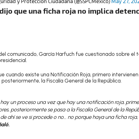
guridad y Protección Ciudadana (@SSPCMexico)
May 27, 20
dijo que una ficha roja no implica dete
n del comunicado, García Harfuch fue cuestionado sobre el 
residencial.
que cuando existe una Notificación Roja, primero intervienen
, posteriormente, la Fiscalía General de la República.
 hay un proceso una vez que hay una notificación roja, prime
ores, posteriormente se pasa a la Fiscalía General de la Repúbl
de ahí se ve si procede o no… no porque haya una ficha roja
aló.