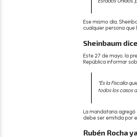
Estados Unidos, p
Ese mismo día, Sheinb
cualquier persona que la
Sheinbaum dice
Este 27 de mayo, la pr
República informar sobr
“Es la Fiscalía q
todos los casos d
La mandataria agregó
debe ser emitida por es
Rubén Rocha ya