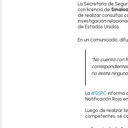
La Secretaría de Segu
con licencia de
Sinalo
de realizar consultas 
investigación relacion
de Estados Unidos.
En un comunicado, difu
“No cuenta con No
correspondientes
no existe ninguna
La
#SSPC
informa q
Notificación Roja em
Luego de realizar l
competentes, se co