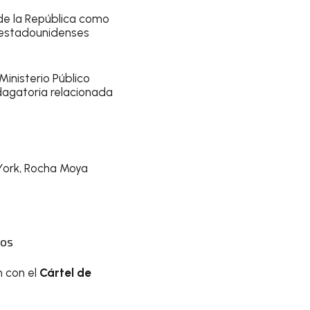
de la República como
s estadounidenses
Ministerio Público
ndagatoria relacionada
 York, Rocha Moya
vos
n con el
Cártel de