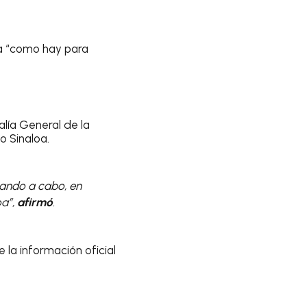
a “como hay para
lía General de la
o Sinaloa.
evando a cabo, en
oa”,
afirmó
.
e la información oficial