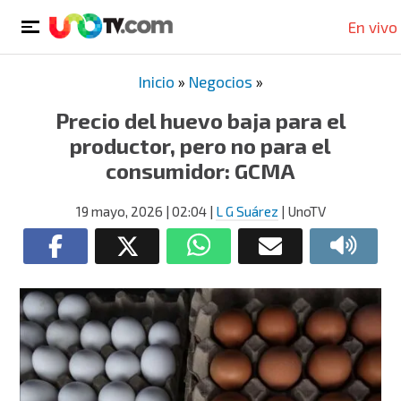
En vivo
Inicio
»
Negocios
»
Precio del huevo baja para el
productor, pero no para el
consumidor: GCMA
19 mayo, 2026
| 02:04
|
L G Suárez
| UnoTV