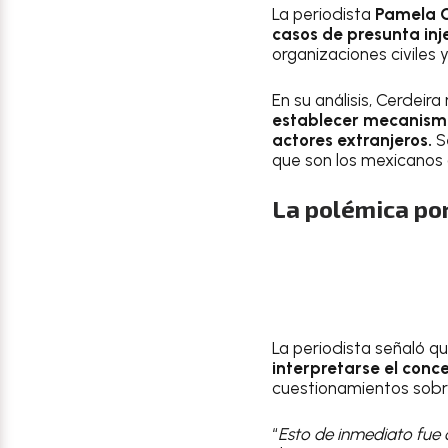
La periodista
Pamela C
casos de presunta inj
organizaciones civiles y
En su análisis, Cerdeir
establecer mecanismo
actores extranjeros.
Se
que son los mexicanos 
La polémica por
La periodista señaló que
interpretarse el conc
cuestionamientos sobre
“
Esto de inmediato fue 