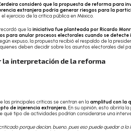
erdeira consideró que la propuesta de reforma para inv
erencia extranjera podría generar riesgos para la parti
 el ejercicio de la crítica pública en México.
a recordó que la
iniciativa fue planteada por Ricardo Mon
s para anular procesos electorales cuando se detecte 
gún expuso, la propuesta recibió el respaldo de la presid
quienes deben decidir sobre los asuntos electorales del paí
 la interpretación de la reforma
 las principales críticas se centran en la
amplitud con la 
epto de injerencia extranjera.
En su opinión, esto abriría la
 qué tipo de actividades podrían considerarse una interv
criticado porque decían, bueno, pues eso puede quedar a la 