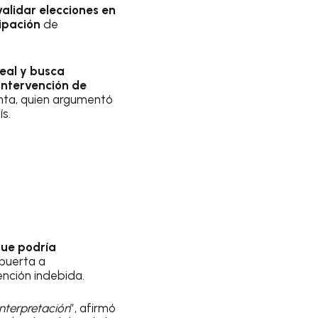
alidar elecciones en
cipación
de
real y busca
intervención de
enta, quien argumentó
s.
que podría
 puerta a
ención indebida.
interpretación
”, afirmó