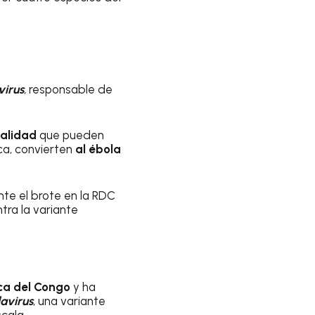
irus
,
responsable de
talidad
que pueden
ca, convierten
al ébola
nte el brote en la RDC
tra la variante
ca del Congo
y ha
avirus
, una variante