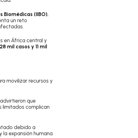
cala.
es Biomédicas (IIBO)
,
enta un reto
 afectadas.
s en África central y
28 mil casos y 11 mil
a movilizar recursos y
 advirtieron que
 limitados complican
ntado debido a
 y la expansión humana