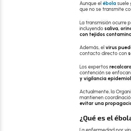
Aunque el
ébola
suele 
que no se transmite co
La transmisión ocurre 
incluyendo
saliva, ori
con tejidos contamin
Además, el
virus pued
contacto directo con
s
Los expertos
recalcaro
contención se enfocan
y vigilancia epidemio
Actualmente, la Organi
mantienen coordinació
evitar una propagació
¿Qué es el ébol
La enfermedad por vir