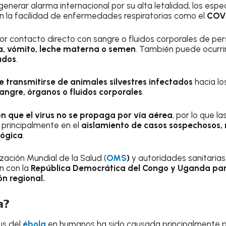
generar alarma internacional por su alta letalidad, los espe
n la facilidad de enfermedades respiratorias como el
COVI
por contacto directo con sangre o fluidos corporales de pe
na, vómito, leche materna o semen
. También puede ocurri
ados
.
e transmitirse de animales silvestres infectados
hacia l
angre, órganos o fluidos corporales
.
n que el virus
no se propaga por vía aérea
, por lo que 
 principalmente en el
aislamiento de casos sospechosos, 
lógica
.
zación Mundial de la Salud (
OMS
)
y autoridades sanitarias
n con la
República Democrática del Congo
y Uganda para
n regional.
a?
us del
ébola
en humanos ha sido causada principalmente p