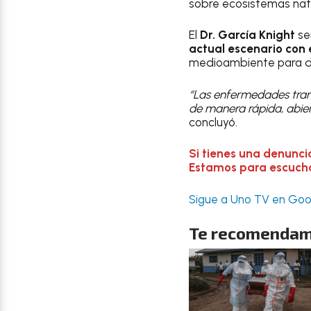
sobre ecosistemas natu
El
Dr. García Knight
se
actual escenario con 
medioambiente para dis
“Las enfermedades trans
de manera rápida, abier
concluyó.
Si tienes una denunci
Estamos para escuchar
Sigue a Uno TV en Goog
Te recomendam