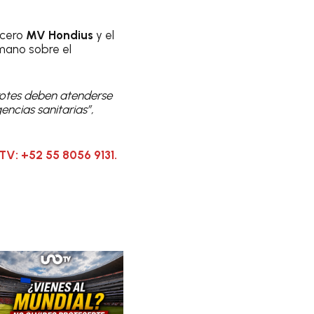
ucero
MV Hondius
y el
umano sobre el
brotes deben atenderse
ncias sanitarias”,
TV: +52 55 8056 9131.