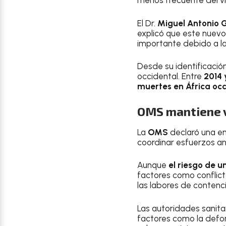
menos frecuente del v
El Dr.
Miguel Antonio G
explicó que este nuevo
importante debido a las
Desde su identificación
occidental. Entre
2014 
muertes en África occ
OMS mantiene v
La
OMS
declaró una em
coordinar esfuerzos ant
Aunque
el riesgo de 
factores como conflic
las labores de contenc
Las autoridades sanit
factores como la defor