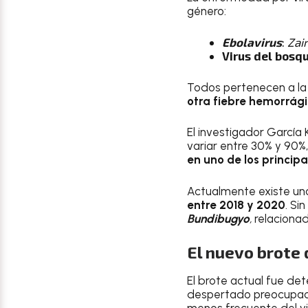
género:
Ebolavirus
:
Zai
Virus del bosqu
Todos pertenecen a la 
otra fiebre hemorrági
El investigador García 
variar entre 30% y 90%
en uno de los principa
Actualmente existe un
entre 2018 y 2020
. Si
Bundibugyo
,
relacionad
El nuevo brote 
El brote actual fue d
despertado preocupaci