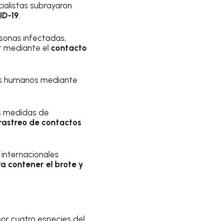
cialistas subrayaron
D-19
.
rsonas infectadas,
r mediante el
contacto
os humanos mediante
las medidas de
rastreo de contactos
 internacionales
 contener el brote y
or cuatro especies del