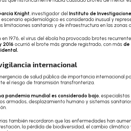
irus que históricamente había causado brotes de menor es
arcía Knight
, investigador del
Instituto de Investigacion
 escenario epidemiológico es considerado inusual y repres
 limitaciones sanitarias y de infraestructura en las zonas
 en 1976, el virus del ébola ha provocado brotes recurrente
y 2016
ocurrió el brote más grande registrado, con más
de 
idental.
igilancia internacional
ergencia de salud pública de importancia internacional par
e el riesgo de transmisión transfronteriza.
una pandemia mundial es considerado bajo
, especialistas
tos armados, desplazamiento humano y sistemas sanitarios
ión.
arias también recordaron que las enfermedades han aume
estación, la pérdida de biodiversidad, el cambio climático