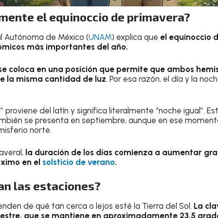
mente el equinoccio de primavera?
al Autónoma de México (
UNAM
) explica que
el equinoccio 
nómicos más importantes del año.
se coloca en una posición que permite que ambos hemisf
e la misma cantidad de luz
. Por esa razón, el día y la no
o
” proviene del latín y significa literalmente “noche igual”.
ambién se presenta en septiembre, aunque en ese momento
misferio norte.
averal,
la duración de los días comienza a aumentar g
ximo en el
solsticio de verano
.
an las estaciones?
nden de qué tan cerca o lejos esté la Tierra del Sol.
La cla
errestre, que se mantiene en aproximadamente 23.5 grad