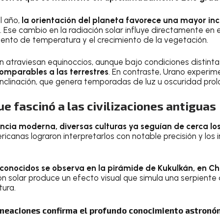
l año,
la orientación del planeta favorece una mayor inc
. Ese cambio en la radiación solar influye directamente en el
ento de temperatura y el crecimiento de la vegetación.
 atraviesan equinoccios, aunque bajo condiciones distinta
omparables a las terrestres
. En contraste, Urano experim
nclinación, que genera temporadas de luz u oscuridad pro
 fascinó a las civilizaciones antiguas
ncia moderna, diversas culturas ya seguían de cerca lo
icanas lograron interpretarlos con notable precisión y los 
conocidos se observa en la pirámide de Kukulkán, en Chi
ción solar produce un efecto visual que simula una serpient
tura.
lineaciones confirma el profundo conocimiento astronó