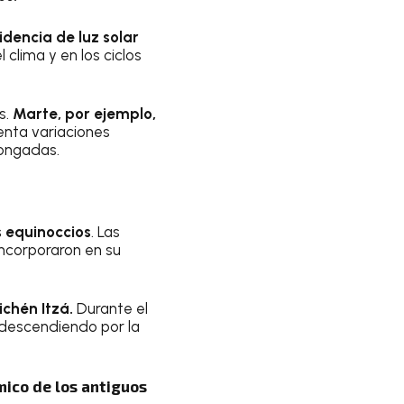
idencia de luz solar
 clima y en los ciclos
s.
Marte, por ejemplo,
enta variaciones
longadas.
s equinoccios
. Las
incorporaron en su
chén Itzá.
Durante el
e descendiendo por la
mico de los antiguos