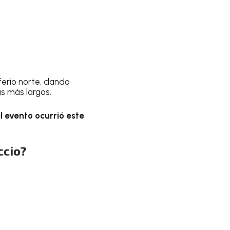
erio norte, dando
as más largos.
l evento ocurrió este
ccio?