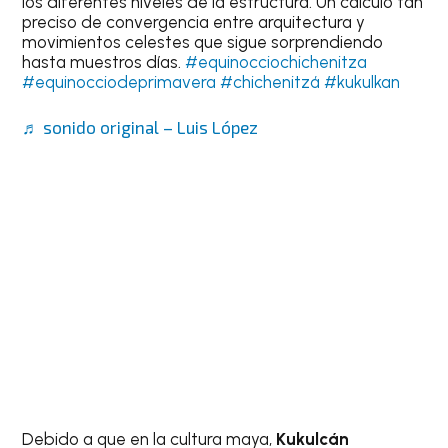
los diferentes niveles de la estructura. Un cálculo tan
preciso de convergencia entre arquitectura y
movimientos celestes que sigue sorprendiendo
hasta muestros días.
#equinocciochichenitza
#equinocciodeprimavera
#chichenitzá
#kukulkan
♬ sonido original – Luis López
Debido a que en la cultura maya,
Kukulcán