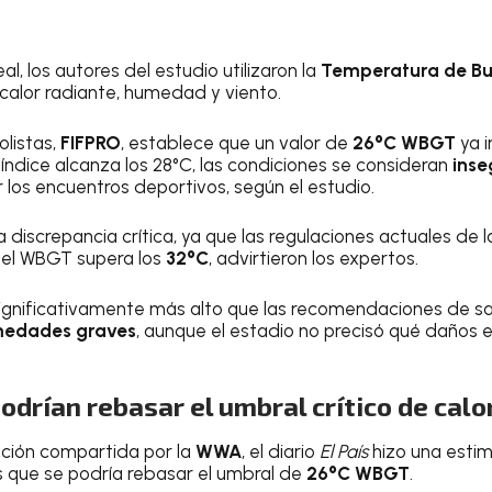
eal, los autores del estudio utilizaron la
Temperatura de B
calor radiante, humedad y viento.
olistas,
FIFPRO
, establece que un valor de
26°C WBGT
ya i
el índice alcanza los 28°C, las condiciones se consideran
inse
os encuentros deportivos, según el estudio.
 discrepancia crítica, ya que las regulaciones actuales de 
 el WBGT supera los
32°C
, advirtieron los expertos.
 significativamente más alto que las recomendaciones de sa
medades graves
, aunque el estadio no precisó qué daños e
odrían rebasar el umbral crítico de calo
ación compartida por la
WWA
, el diario
El País
hizo una estim
s que se podría rebasar el umbral de
26°C WBGT
.