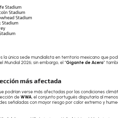
fe Stadium
ncoln Stadium
rowhead Stadium
k Stadium
rey
 Stadium
s la única sede mundialista en territorio mexicano que pod
l Mundial 2026; sin embargo, el “
Gigante de Acero
” tamb
lección más afectada
que podrían verse más afectadas por las condiciones clim
yección de
WWA
, el conjunto portugués disputaría al meno
sedes señaladas con mayor riesgo por calor extremo y hum