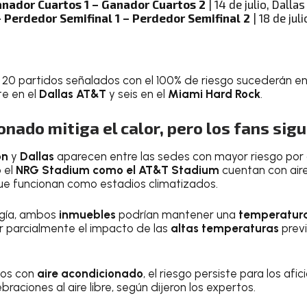
anador Cuartos 1 – Ganador Cuartos 2
| 14 de julio, Dalla
 Perdedor Semifinal 1 – Perdedor Semifinal 2
| 18 de jul
20 partidos señalados con el 100% de riesgo sucederán en
ete en el
Dallas AT&T
y seis en el
Miami Hard Rock
.
ionado mitiga el calor, pero los fans sig
on
y
Dallas
aparecen entre las sedes con mayor riesgo por
o el
NRG Stadium como el AT&T Stadium
cuentan con air
 que funcionan como estadios climatizados.
ogía, ambos
inmuebles
podrían mantener una
temperatura
ir parcialmente el impacto de las
altas temperaturas
previ
ios con
aire acondicionado
, el riesgo persiste para los afi
raciones al aire libre, según dijeron los expertos.