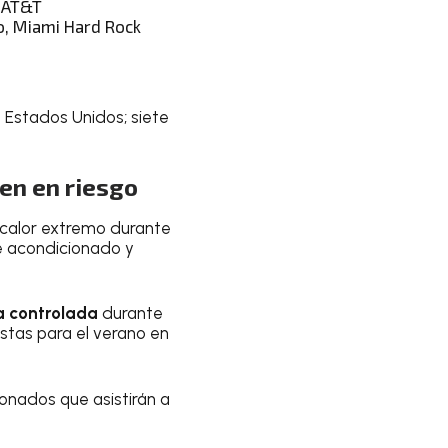
s AT&T
io, Miami Hard Rock
 Estados Unidos; siete
uen en riesgo
 calor extremo durante
e acondicionado y
 controlada
durante
stas para el verano en
cionados que asistirán a