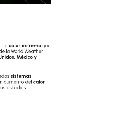
s de
calor extremo
que
 de la World Weather
Unidos, México y
rados
sistemas
r un aumento del
calor
 los estadios