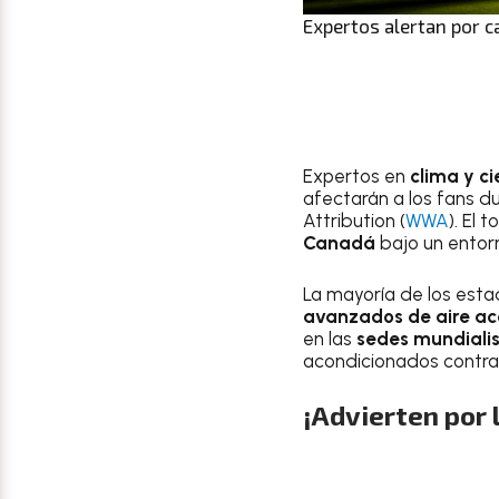
Expertos alertan por c
Expertos en
clima y c
afectarán a los fans d
Attribution (
WWA
). El 
Canadá
bajo un entorn
La mayoría de los est
avanzados de aire a
en las
sedes mundiali
acondicionados contra 
¡Advierten por 