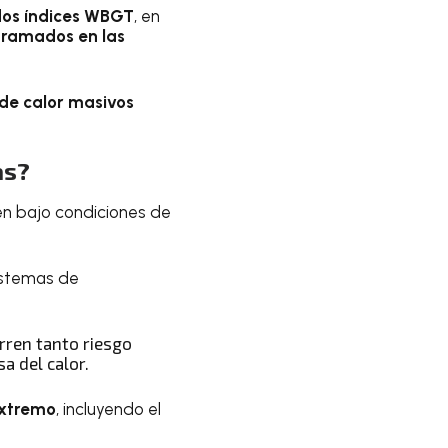
os índices WBGT
, en
gramados en las
de calor
masivos
as?
n bajo condiciones de
istemas de
rren tanto riesgo
a del calor.
extremo
, incluyendo el