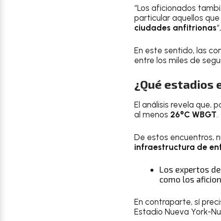
“Los aficionados tamb
particular aquellos qu
ciudades anfitrionas
“
En este sentido, las c
entre los miles de segu
¿Qué estadios 
El análisis revela que,
al menos
26°C WBGT
.
De estos encuentros, n
infraestructura de en
Los expertos d
como los aficion
En contraparte, sí pre
Estadio Nueva York-Nue