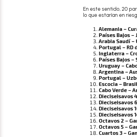
En este sentido, 20 pa
lo que estarían en ries
Alemania – Cu
Países Bajos –
Arabia Saudí –
Portugal – RD 
Inglaterra – Cr
Países Bajos – 
Uruguay – Cab
Argentina – Au
Portugal – Uzb
Escocia – Brasi
Cabo Verde – A
Dieciseisavos 4 
Dieciseisavos 6 
Dieciseisavos 1
Dieciseisavos 14
Octavos 2 – Ga
Octavos 5 – Ga
Cuartos 3 – Ga