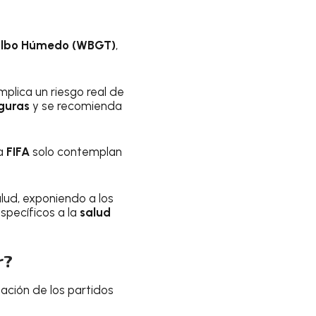
ulbo Húmedo (WBGT)
,
mplica un riesgo real de
guras
y se recomienda
la
FIFA
solo contemplan
lud, exponiendo a los
specíficos a la
salud
r?
ación de los partidos