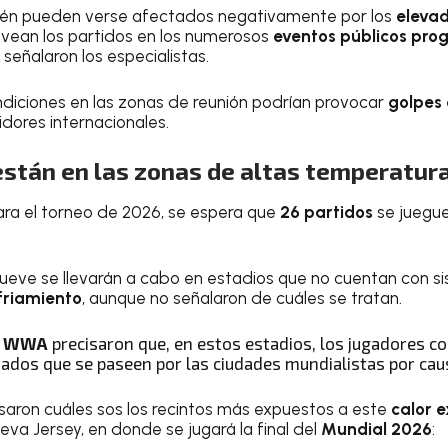
ién pueden verse afectados negativamente por los
elevad
e vean los partidos en los numerosos
eventos públicos pro
, señalaron los especialistas.
ondiciones en las zonas de reunión podrían provocar
golpes 
idores internacionales.
están en las zonas de altas temperatur
 para el torneo de 2026, se espera que
26 partidos
se juegue
ueve se llevarán a cabo en estadios que no cuentan con s
friamiento
, aunque no señalaron de cuáles se tratan.
e
WWA
precisaron que, en estos estadios, los jugadores co
ados que se paseen por las ciudades mundialistas por caus
cisaron cuáles sos los recintos más expuestos a este
calor 
va Jersey, en donde se jugará la final del
Mundial 2026
: