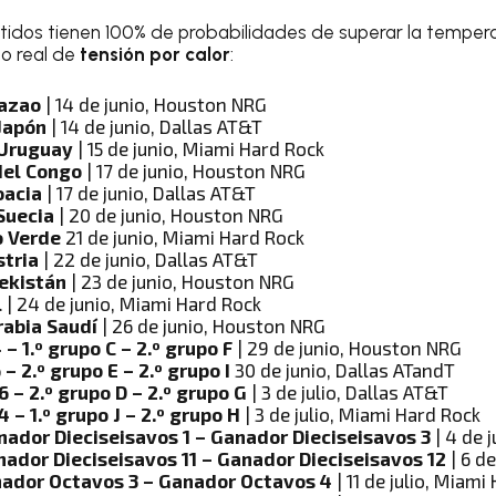
rtidos tienen 100% de probabilidades de superar la temper
go real de
tensión por calor
:
razao
| 14 de junio, Houston NRG
 Japón
| 14 de junio, Dallas AT&T
 Uruguay
| 15 de junio, Miami Hard Rock
del Congo
| 17 de junio, Houston NRG
oacia
| 17 de junio, Dallas AT&T
Suecia
| 20 de junio, Houston NRG
o Verde
21 de junio, Miami Hard Rock
stria
| 22 de junio, Dallas AT&T
ekistán
| 23 de junio, Houston NRG
l
| 24 de junio, Miami Hard Rock
rabia Saudí
| 26 de junio, Houston NRG
– 1.º grupo C – 2.º grupo F
| 29 de junio, Houston NRG
– 2.º grupo E – 2.º grupo I
30 de junio, Dallas ATandT
6 – 2.º grupo D – 2.º grupo G
| 3 de julio, Dallas AT&T
 – 1.º grupo J – 2.º grupo H
| 3 de julio, Miami Hard Rock
nador Dieciseisavos 1 – Ganador Dieciseisavos 3
| 4 de 
nador Dieciseisavos 11 – Ganador Dieciseisavos 12
| 6 de
nador Octavos 3 – Ganador Octavos 4
| 11 de julio, Miami