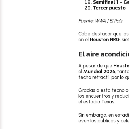
Semifinal 1 – G
Tercer puesto –
Fuente: WWA | El País
Cabe destacar que los 
en el
Houston NRG
, si
El aire acondic
A pesar de que
Houst
el
Mundial 2026
, tant
techo retráctil, por lo
Gracias a esta tecnol
los encuentros y reduc
el estadio Texas.
Sin embargo, en estad
eventos públicos y celeb