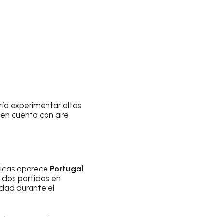
ría experimentar altas
ién cuenta con aire
áticas aparece
Portugal
.
s dos partidos en
edad durante el