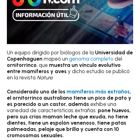
Un equipo dirigido por biólogos de la
Universidad de
Copenhaguen
mapeó un
genoma completo
del
ornitorrinco
, que
muestra un vínculo evolutivo
entre mamíferos y aves
y dicho estudio se publicó
en la revista
Nature
.
Considerado uno de los
mamíferos más extraños
,
el ornitorrinco australiano tiene un pico de pato y
es parecido a un castor, además
exhibe una
variedad de características extrañas:
pone huevos,
pero sus crías maman leche que exuda, no tiene
dientes, tiene un espolón venenoso, tiene patas
palmeadas, pelaje que brilla y cuenta con 10
cromosomas sexuales.