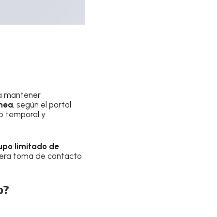
 a mantener
ánea
, según el portal
ño temporal y
upo limitado de
imera toma de contacto
p?