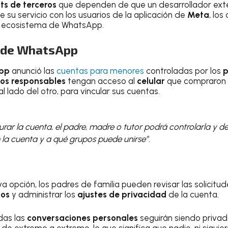
ts de terceros
que dependen de que un desarrollador ext
 su servicio con los usuarios de la aplicación de
Meta
, los
l ecosistema de WhatsApp.
s de WhatsApp
pp
anunció las
cuentas para menores
controladas por los
p
os responsables
tengan acceso al
celular
que compraron p
al lado del otro, para vincular sus cuentas.
rar la cuenta, el padre, madre o tutor podrá controlarla y d
la cuenta y a qué grupos puede unirse”.
 opción, los padres de familia pueden revisar las solicit
dos
y administrar los
ajustes de privacidad
de la cuenta.
das las
conversaciones personales
seguirán siendo privad
de extremo a extremo, lo que significa que nadie, ni siquie