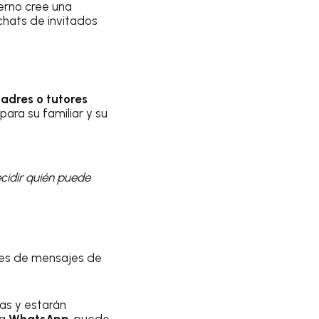
erno cree una
 chats de invitados
adres o tutores
ara su familiar y su
ecidir quién puede
udes de mensajes de
as y estarán
ra
WhatsApp
, puede