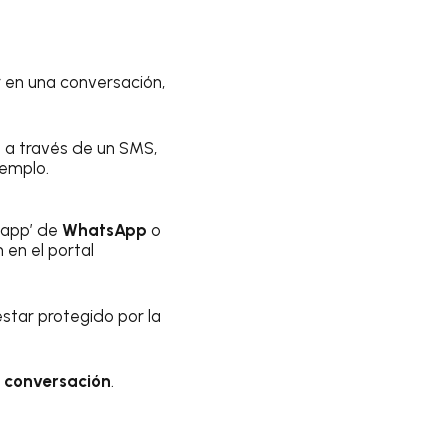
 en una conversación,
o a través de un SMS,
jemplo.
 ‘app’ de
WhatsApp
o
 en el portal
estar protegido por la
a
conversación
.