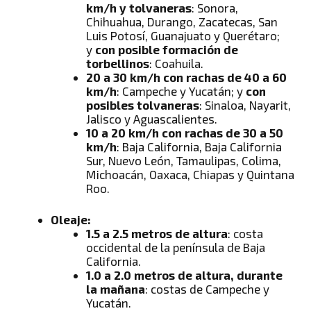
km/h y tolvaneras
: Sonora,
Chihuahua, Durango, Zacatecas, San
Luis Potosí, Guanajuato y Querétaro;
y
con posible formación de
torbellinos
: Coahuila.
20 a 30 km/h con rachas de 40 a 60
km/h
: Campeche y Yucatán; y
con
posibles tolvaneras
: Sinaloa, Nayarit,
Jalisco y Aguascalientes.
10 a 20 km/h con rachas de 30 a 50
km/h
: Baja California, Baja California
Sur, Nuevo León, Tamaulipas, Colima,
Michoacán, Oaxaca, Chiapas y Quintana
Roo.
Oleaje:
1.5 a 2.5 metros de altura
: costa
occidental de la península de Baja
California.
1.0 a 2.0 metros de altura, durante
la mañana
: costas de Campeche y
Yucatán.