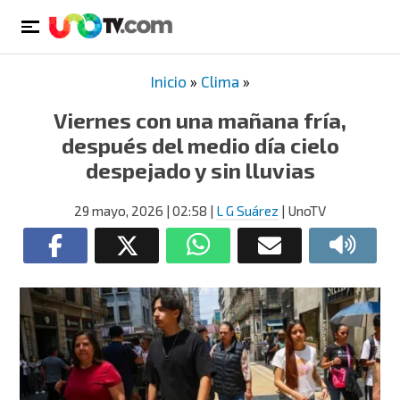
Inicio
»
Clima
»
Viernes con una mañana fría,
después del medio día cielo
despejado y sin lluvias
29 mayo, 2026
| 02:58
|
L G Suárez
| UnoTV