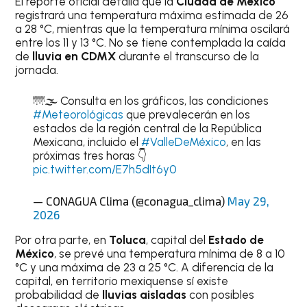
El reporte oficial detalla que la
Ciudad de México
registrará una temperatura máxima estimada de 26
a 28 °C, mientras que la temperatura mínima oscilará
entre los 11 y 13 °C. No se tiene contemplada la caída
de
lluvia en CDMX
durante el transcurso de la
jornada.
🌁🌫️ Consulta en los gráficos, las condiciones
#Meteorológicas
que prevalecerán en los
estados de la región central de la República
Mexicana, incluido el
#ValleDeMéxico
, en las
próximas tres horas 👇
pic.twitter.com/E7h5dIt6y0
— CONAGUA Clima (@conagua_clima)
May 29,
2026
Por otra parte, en
Toluca
, capital del
Estado de
México
, se prevé una temperatura mínima de 8 a 10
°C y una máxima de 23 a 25 °C. A diferencia de la
capital, en territorio mexiquense sí existe
probabilidad de
lluvias aisladas
con posibles