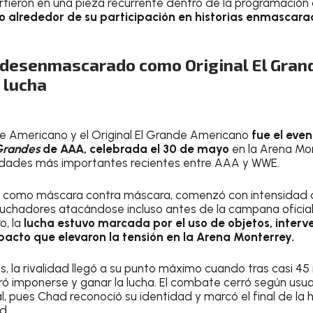
irtieron en una pieza recurrente dentro de la programación
o alrededor de su participación en historias enmascara
 desenmascarado como Original El Gra
 lucha
de Americano y el Original El Grande Americano
fue el even
Grandes
de AAA, celebrada el 30 de mayo
en la Arena Mo
alidades más importantes recientes entre AAA y WWE.
o como máscara contra máscara, comenzó con intensidad 
uchadores atacándose incluso antes de la campana oficial
o, la
lucha estuvo marcada por el uso de objetos, interv
acto que elevaron la tensión en la Arena Monterrey.
, la rivalidad llegó a su punto máximo cuando tras casi 45
 imponerse y ganar la lucha. El combate cerró según usuar
pues Chad reconoció su identidad y marcó el final de la h
d.