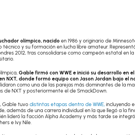
uchador olímpico, nacido
en 1986 y originario de Minnesot
o técnico y su formación en lucha libre amateur. Representó
ndres 2012, tras consolidarse como campeón estatal en la
itario.
límpica,
Gable firmó con WWE e inició su desarrollo en e
n NXT, donde formó equipo con Jason Jordan bajo el 
olidaron como una de las parejas más dominantes de la ma
s de NXT y posteriormente el de SmackDown.
o, Gable tuvo
distintas etapas dentro de WWE,
incluyendo e
 además de una carrera individual en la que llegó a la fina
ién lideró la facción Alpha Academy y más tarde se integ
ers e Ivy Nile.