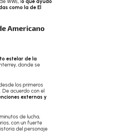
 de WWE, l
o que ayudó
das como la de El
nde Americano
to estelar de la
nterrey, donde se
desde los primeros
. De acuerdo con el
enciones externas y
 minutos de lucha,
ios, con un fuerte
istoria del personaje