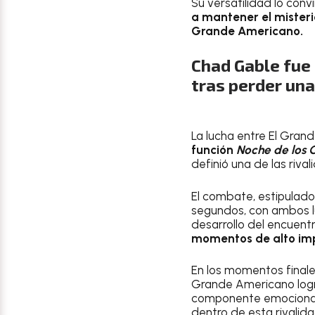
Su versatilidad lo conv
a mantener el misteri
Grande Americano.
Chad Gable fue
tras perder una
La lucha entre El Gran
función
Noche de los 
definió una de las riv
El combate, estipulad
segundos, con ambos l
desarrollo del encuentr
momentos de alto imp
En los momentos finales
Grande Americano logró
componente emocional, 
dentro de esta rivalida