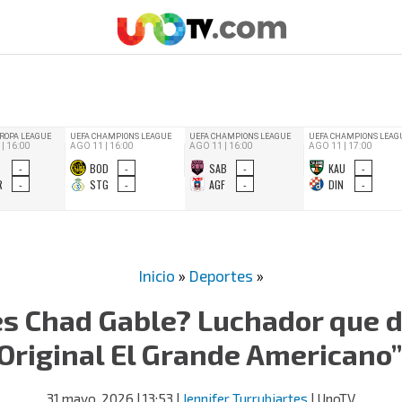
Inicio
»
Deportes
»
es Chad Gable? Luchador que di
Original El Grande Americano
31 mayo, 2026
| 13:53
|
Jennifer Turrubiartes
| UnoTV