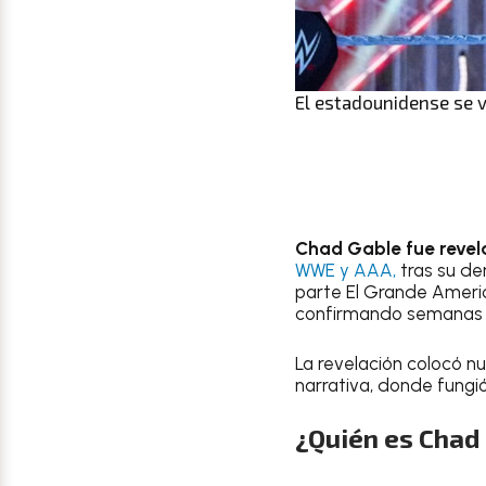
El estadounidense se 
Chad Gable fue revel
WWE y AAA,
tras su de
parte El Grande America
confirmando semanas d
La revelación colocó n
narrativa, donde fungió
¿Quién es Chad