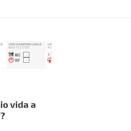
o vida a
”?