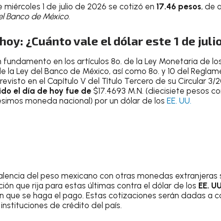
e miércoles 1 de julio de 2026 se cotizó en
17.46 pesos
, de 
el Banco de México
.
hoy: ¿Cuánto vale el dólar este 1 de juli
 fundamento en los artículos 8o. de la Ley Monetaria de lo
e la Ley del Banco de México, así como 8o. y 10 del Reglam
revisto en el Capítulo V del Título Tercero de su Circular 3/
do el día de hoy fue de
$17.4693 M.N. (diecisiete pesos co
ésimos moneda nacional) por un dólar de los
EE. UU.
ivalencia del peso mexicano con otras monedas extranjeras 
ión que rija para estas últimas contra el dólar de los
EE. U
en que se haga el pago. Estas cotizaciones serán dadas a co
 instituciones de crédito del país.