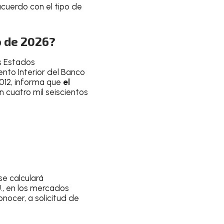
acuerdo con el tipo de
o de 2026?
s Estados
ento Interior del Banco
2012, informa que
el
n cuatro mil seiscientos
se calculará
U
., en los mercados
nocer, a solicitud de