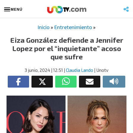
MENÚ
Inicio
»
Entretenimiento
»
Eiza González defiende a Jennifer
Lopez por el “inquietante” acoso
que sufre
3 junio, 2024
| 12:51
|
Claudia Lando
| Unotv