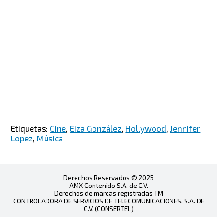
Etiquetas:
Cine
,
Eiza González
,
Hollywood
,
Jennifer
Lopez
,
Música
Derechos Reservados © 2025
AMX Contenido S.A. de C.V.
Derechos de marcas registradas TM
CONTROLADORA DE SERVICIOS DE TELECOMUNICACIONES, S.A. DE
C.V. (CONSERTEL)