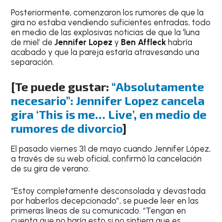
Posteriormente, comenzaron los rumores de que la
gira no estaba vendiendo suficientes entradas, todo
en medio de las explosivas noticias de que la ‘luna
de miel’ de
Jennifer Lopez
y
Ben
Affleck
habría
acabado y que la pareja estaría atravesando una
separación.
[Te puede gustar:
“Absolutamente
necesario”: Jennifer Lopez cancela
gira ‘This is me… Live’, en medio de
rumores de divorcio
]
El pasado viernes 31 de mayo cuando Jennifer López,
a través de su web oficial, confirmó la cancelación
de su gira de verano:
“Estoy completamente desconsolada y devastada
por haberlos decepcionado”, se puede leer en las
primeras líneas de su comunicado. “Tengan en
cuenta que no haría esto si no sintiera que es