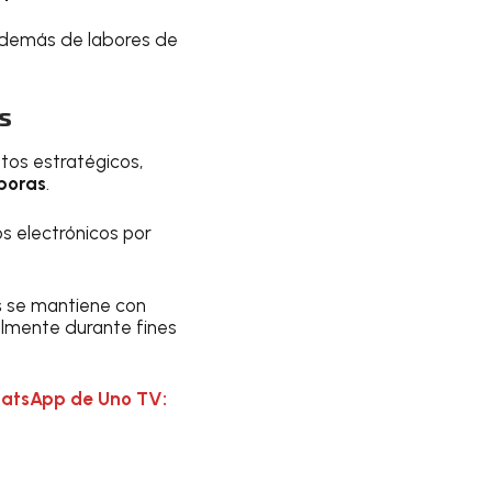
además de labores de
s
tos estratégicos,
boras
.
s electrónicos por
s
se mantiene con
almente durante fines
hatsApp de Uno TV: