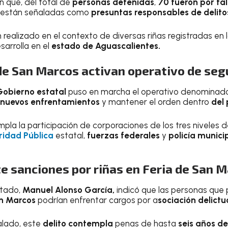
 que, del total de
personas detenidas
,
70 fueron por fa
están señaladas como
presuntas responsables de delito
 realizado en el contexto de diversas riñas registradas en 
sarrolla en el
estado de Aguascalientes.
de San Marcos activan operativo de seg
Gobierno estatal
puso en marcha el operativo denomina
nuevos enfrentamientos
y mantener el orden dentro
del 
pla la participación de corporaciones de los tres niveles 
ridad Pública
estatal,
fuerzas federales
y
policía municip
te sanciones por riñas en Feria de San 
stado,
Manuel Alonso García,
indicó que las personas que p
an Marcos
podrían enfrentar cargos por a
sociación delictu
alado, este
delito contempla
penas de hasta
seis años de