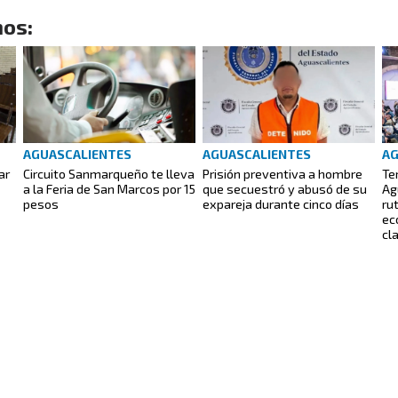
os:
AGUASCALIENTES
AGUASCALIENTES
AG
ar
Circuito Sanmarqueño te lleva
Prisión preventiva a hombre
Te
a la Feria de San Marcos por 15
que secuestró y abusó de su
Ag
pesos
expareja durante cinco días
ru
ec
cl