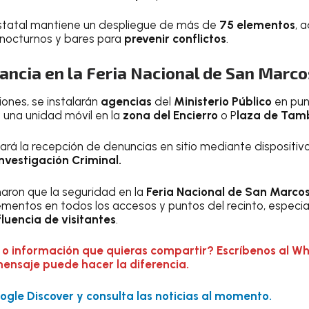
statal mantiene un despliegue de más de
75 elementos
, 
s nocturnos y bares para
prevenir conflictos
.
ancia en la Feria Nacional de San Marco
ones, se instalarán
agencias
del
Ministerio Público
en pun
 una unidad móvil en la
zona del Encierro
o P
laza de Tam
á la recepción de denuncias en sitio mediante dispositivo
Investigación Criminal.
aron que la seguridad en la
Feria Nacional de San Marco
ementos en todos los accesos y puntos del recinto, especi
fluencia de visitantes
.
 o información que quieras compartir? Escríbenos al W
mensaje puede hacer la diferencia.
gle Discover y consulta las noticias al momento.