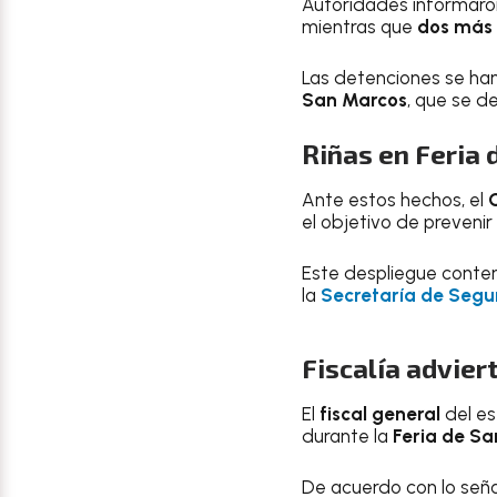
Autoridades informaron
mientras que
dos más
Las detenciones se han
San Marcos
, que se de
Riñas en Feria 
Ante estos hechos, el
el objetivo de prevenir
Este despliegue contem
la
Secretaría de Segu
Fiscalía advier
El
fiscal general
del e
durante la
Feria de S
De acuerdo con lo señ