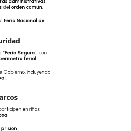
ltas administrativas
,
s
del
orden común
.
la
Feria Nacional de
uridad
do
“Feria Segura
”, con
perímetro ferial.
de Gobierno, incluyendo
al.
Marcos
articipen en riñas
osa.
 prisión
.