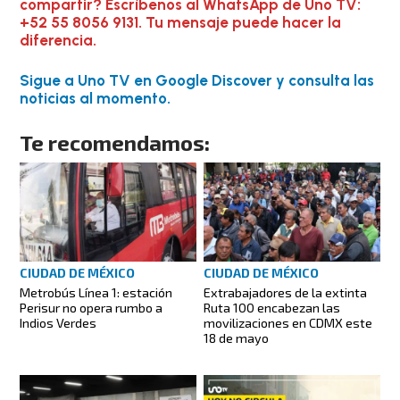
compartir? Escríbenos al WhatsApp de Uno TV:
+52 55 8056 9131. Tu mensaje puede hacer la
diferencia.
Sigue a Uno TV en Google Discover y consulta las
noticias al momento.
Te recomendamos:
CIUDAD DE MÉXICO
CIUDAD DE MÉXICO
Metrobús Línea 1: estación
Extrabajadores de la extinta
Perisur no opera rumbo a
Ruta 100 encabezan las
Indios Verdes
movilizaciones en CDMX este
18 de mayo