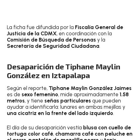
La ficha fue difundida por la
Fiscalía General de
Justicia de la CDMX
, en coordinación con la
Comisión de Búsqueda de Personas
y la
Secretaría de Seguridad Ciudadana
.
Desaparición de Tiphane Maylin
González en Iztapalapa
Según el reporte,
Tiphane Maylin González Jaimes
es de
sexo femenino
, mide aproximadamente
1.58
metros
, y tiene
señas particulares
que pueden
ayudar a identificarla: lunares en ambas mejillas y
una cicatriz en la frente del lado izquierdo
.
El día de su desaparición vestía
blusa con cuello de
tortuga color café
,
chamarra café con peluche en
el gorro
,
pantalón de mezclilla negro
y
tenis