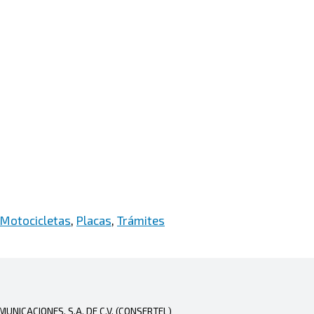
Motocicletas
,
Placas
,
Trámites
NICACIONES, S.A. DE C.V. (CONSERTEL)