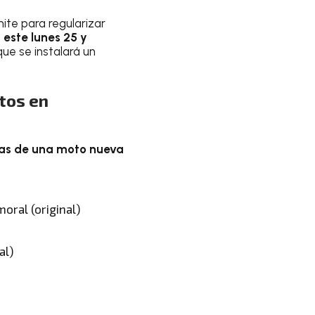
ite para regularizar
este lunes 25 y
 que se instalará un
otos en
acas de una moto nueva
oral (original)
al)