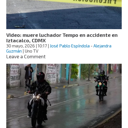
motos;
ve
si
te
afecta
Video: muere luchador Tempo en accidente en
Iztacalco, CDMX
30 mayo, 2026
| 10:17
|
José Pablo Espíndola
-
Alejandra
Guzmán
| Uno TV
on
Leave a Comment
Video:
muere
luchador
Tempo
en
accidente
en
Iztacalco,
CDMX