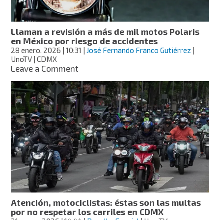
México-
Cuernavaca
Llaman a revisión a más de mil motos Polaris
en México por riesgo de accidentes
28 enero, 2026
| 10:31
|
José Fernando Franco Gutiérrez
|
UnoTV | CDMX
on
Leave a Comment
Llaman
a
revisión
a
más
de
mil
motos
Polaris
en
México
por
riesgo
Atención, motociclistas: éstas son las multas
de
por no respetar los carriles en CDMX
accidentes