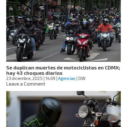
nuevo
video
del
motociclista
arrastrado
más
de
2
km
por
un
auto
Se duplican muertes de motociclistas en CDMX;
en
hay 43 choques diarios
Iztapalapa
23 diciembre, 2025
| 14:09
|
Agencias
| DW
on
Leave a Comment
Se
duplican
muertes
de
motociclistas
en
CDMX;