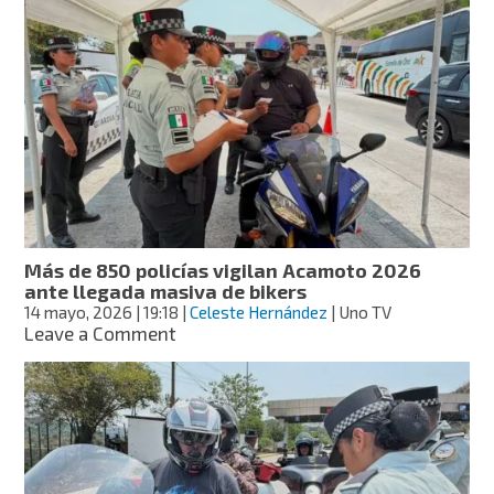
y
restaurantes
de
Acapulco
se
preparan
para
la
fiesta
nocturna
del
Acamoto
Más de 850 policías vigilan Acamoto 2026
2026
ante llegada masiva de bikers
14 mayo, 2026
| 19:18
|
Celeste Hernández
| Uno TV
on
Leave a Comment
Más
de
850
policías
vigilan
Acamoto
2026