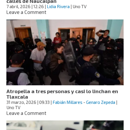
calles de Naucalpan
7 abril, 2026
| 12:26
|
Lidia Rivera
| Uno TV
on
Leave a Comment
Aumentan
casos:
abandonan
otro
cuerpo
en
calles
de
Naucalpan
Atropella a tres personas y casi lo linchan en
Tlaxcala
31 marzo, 2026
| 09:33
|
Fabián Millares
-
Genaro Zepeda
|
Uno TV
on
Leave a Comment
Atropella
a
tres