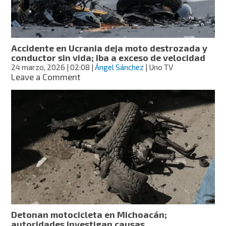
en
Iztacalco,
CDMX
Accidente en Ucrania deja moto destrozada y
conductor sin vida; iba a exceso de velocidad
24 marzo, 2026
| 02:08
|
Ángel Sánchez
| Uno TV
on
Leave a Comment
Accidente
en
Ucrania
deja
moto
destrozada
y
conductor
sin
vida;
iba
a
exceso
Detonan motocicleta en Michoacán;
de
autoridades investigan causas