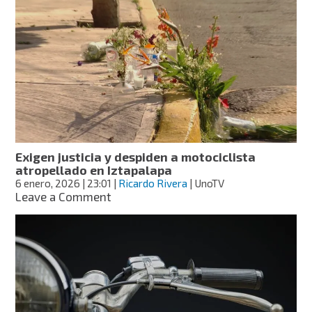
de
motociclista
en
Iztapalapa,
exigen
la
“Ley
Roberto”:
¿de
qué
trata?
Exigen justicia y despiden a motociclista
atropellado en Iztapalapa
6 enero, 2026
| 23:01
|
Ricardo Rivera
| UnoTV
on
Leave a Comment
Exigen
justicia
y
despiden
a
motociclista
atropellado
en