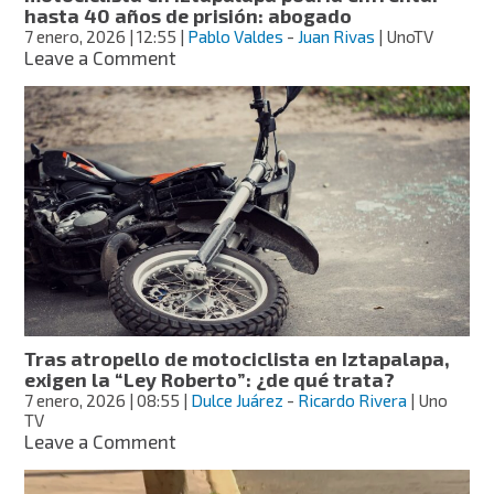
motociclista
hasta 40 años de prisión: abogado
en
7 enero, 2026
| 12:55
|
Pablo Valdes
-
Juan Rivas
| UnoTV
Iztapalapa
on
Leave a Comment
Conductora
que
presuntamente
arrastró
a
motociclista
en
Iztapalapa
podría
enfrentar
hasta
40
años
Tras atropello de motociclista en Iztapalapa,
de
exigen la “Ley Roberto”: ¿de qué trata?
prisión:
7 enero, 2026
| 08:55
|
Dulce Juárez
-
Ricardo Rivera
| Uno
abogado
TV
on
Leave a Comment
Tras
atropello