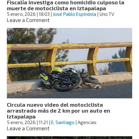
Fiscalía investiga como homicidio culposo la
en
muerte de motociclista en Iztapalapa
frenos
5 enero, 2026
| 18:03
|
José Pablo Espíndola
| Uno TV
y
on
Leave a Comment
sistema
Fiscalía
de
investiga
arranque
como
homicidio
culposo
la
muerte
de
motociclista
en
Iztapalapa
Circula nuevo video del motociclista
arrastrado más de 2 km por un auto en
Iztapalapa
5 enero, 2026
| 11:21
|
E. Santiago
| Agencias
on
Leave a Comment
Circula