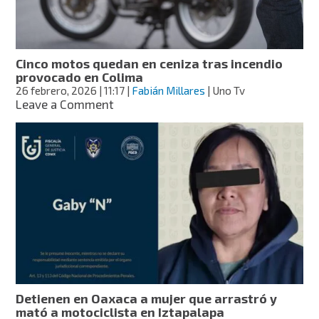
eléctrica
con
hasta
100
Cinco motos quedan en ceniza tras incendio
km
provocado en Colima
de
26 febrero, 2026
| 11:17
|
Fabián Millares
| Uno Tv
autonomía
on
Leave a Comment
Cinco
motos
quedan
en
ceniza
tras
incendio
provocado
en
Colima
Detienen en Oaxaca a mujer que arrastró y
mató a motociclista en Iztapalapa