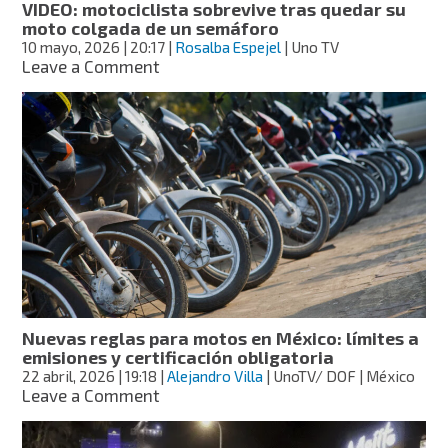
VIDEO: motociclista sobrevive tras quedar su
moto colgada de un semáforo
10 mayo, 2026
| 20:17
|
Rosalba Espejel
| Uno TV
on
Leave a Comment
VIDEO:
motociclista
sobrevive
tras
quedar
su
moto
colgada
de
un
semáforo
Nuevas reglas para motos en México: límites a
emisiones y certificación obligatoria
22 abril, 2026
| 19:18
|
Alejandro Villa
| UnoTV/ DOF | México
on
Leave a Comment
Nuevas
reglas