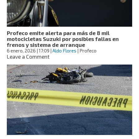
Iztapalapa
Profeco emite alerta para más de 8 mil
motocicletas Suzuki por posibles fallas en
frenos y sistema de arranque
6 enero, 2026
| 17:09
|
Aldo Flores
| Profeco
on
Leave a Comment
Profeco
emite
alerta
para
más
de
8
mil
motocicletas
Suzuki
por
posibles
fallas