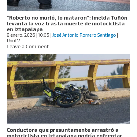
mató
a
motociclista
“Roberto no murió, lo mataron”: Imelda Tuñón
levanta la voz tras la muerte de motociclista
en Iztapalapa
8 enero, 2026
| 10:05
|
José Antonio Romero Santiago
|
UnoTV
on
Leave a Comment
“Roberto
no
murió,
lo
mataron”:
Imelda
Tuñón
levanta
la
voz
tras
la
muerte
Conductora que presuntamente arrastró a
de
motociclista en Iztapalapa podría enfrentar