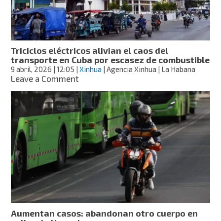
que
negarán
servicios
Triciclos eléctricos alivian el caos del
transporte en Cuba por escasez de combustible
9 abril, 2026
| 12:05
|
Xinhua
| Agencia Xinhua | La Habana
on
Leave a Comment
Triciclos
eléctricos
alivian
el
caos
del
transporte
en
Cuba
por
escasez
de
combustible
Aumentan casos: abandonan otro cuerpo en