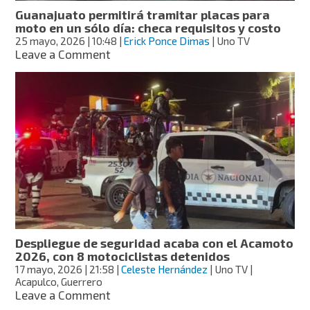
Guanajuato permitirá tramitar placas para
moto en un sólo día: checa requisitos y costo
25 mayo, 2026
| 10:48
|
Erick Ponce Dimas
| Uno TV
on
Leave a Comment
Guanajuato
permitirá
tramitar
placas
para
moto
en
un
sólo
día:
checa
requisitos
y
Despliegue de seguridad acaba con el Acamoto
costo
2026, con 8 motociclistas detenidos
17 mayo, 2026
| 21:58
|
Celeste Hernández
| Uno TV |
Acapulco, Guerrero
on
Leave a Comment
Despliegue