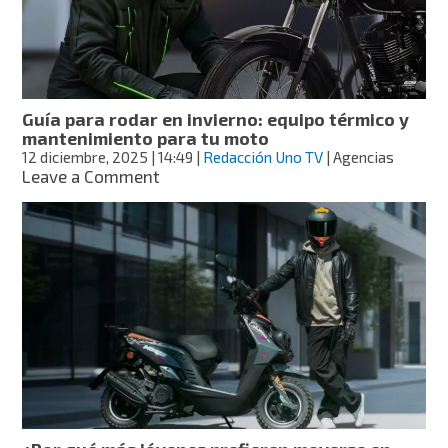
hay
43
choques
diarios
Guía para rodar en invierno: equipo térmico y
mantenimiento para tu moto
12 diciembre, 2025
| 14:49
|
Redacción Uno TV
| Agencias
on
Leave a Comment
Guía
para
rodar
en
invierno:
equipo
térmico
y
mantenimiento
para
tu
moto