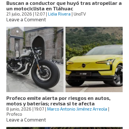
Buscan a conductor que huyó tras atropellar a
un motociclista en Tláhuac
21 julio, 2026
| 12:07
|
Lidia Rivera
| UnoTV
on
Leave a Comment
Buscan
a
conductor
que
huyó
tras
atropellar
a
un
motociclista
en
Tláhuac
Profeco emite alerta por riesgos en autos,
motos y baterías; revisa si te afecta
8 junio, 2026
| 19:07
|
Marco Antonio Jiménez Arreola
|
Profeco
on
Leave a Comment
Profeco