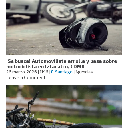
personas
y
casi
lo
linchan
en
Tlaxcala
¡Se busca! Automovilista arrolla y pasa sobre
motociclista en Iztacalco, CDMX
26 marzo, 2026
| 11:16
|
E. Santiago
| Agencias
on
Leave a Comment
¡Se
busca!
Automovilista
arrolla
y
pasa
sobre
motociclista