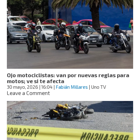
emite
alerta
por
riesgos
en
autos,
motos
y
baterías;
revisa
si
te
Ojo motociclistas: van por nuevas reglas para
afecta
motos; ve si te afecta
30 mayo, 2026
| 16:04
|
Fabián Millares
| Uno TV
on
Leave a Comment
Ojo
motociclistas:
van
por
nuevas
reglas
para