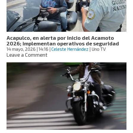
ante
llegada
masiva
de
bikers
Acapulco, en alerta por inicio del Acamoto
2026; implementan operativos de seguridad
14 mayo, 2026
| 14:16
|
Celeste Hernández
| Uno TV
on
Leave a Comment
Acapulco,
en
alerta
por
inicio
del
Acamoto
2026;
implementan
operativos
de
seguridad