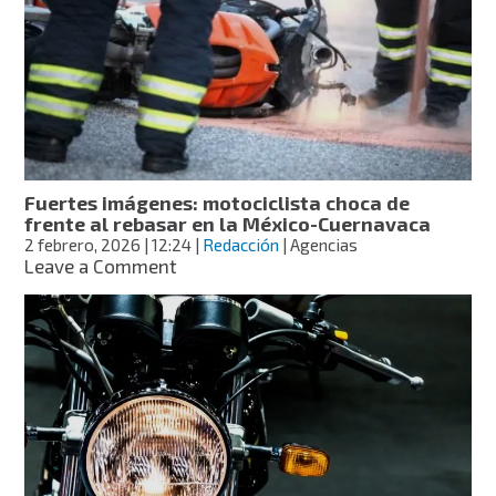
caos
en
Tres
Marías
Fuertes imágenes: motociclista choca de
frente al rebasar en la México-Cuernavaca
2 febrero, 2026
| 12:24
|
Redacción
| Agencias
on
Leave a Comment
Fuertes
imágenes:
motociclista
choca
de
frente
al
rebasar
en
la