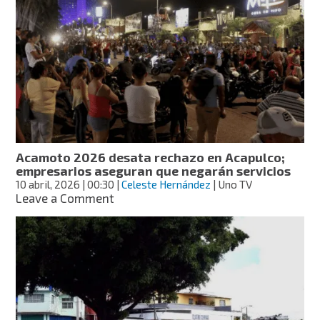
para
motos
en
México:
límites
a
emisiones
y
certificación
obligatoria
Acamoto 2026 desata rechazo en Acapulco;
empresarios aseguran que negarán servicios
10 abril, 2026
| 00:30
|
Celeste Hernández
| Uno TV
on
Leave a Comment
Acamoto
2026
desata
rechazo
en
Acapulco;
empresarios
aseguran