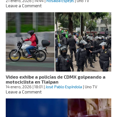
21 enero, 2026
| 14:44
|
Rosalba Espejel
| Uno TV
on
Leave a Comment
Atención,
motociclistas:
éstas
son
las
multas
por
no
respetar
los
carriles
en
CDMX
Video exhibe a policías de CDMX golpeando a
motociclista en Tlalpan
14 enero, 2026
| 18:01
|
José Pablo Espíndola
| Uno TV
on
Leave a Comment
Video
exhibe
a
policías