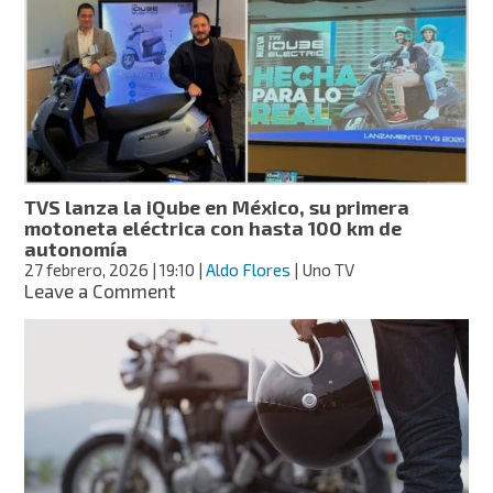
Nezahualcóyotl
por
extorsiones
TVS lanza la iQube en México, su primera
motoneta eléctrica con hasta 100 km de
autonomía
27 febrero, 2026
| 19:10
|
Aldo Flores
| Uno TV
on
Leave a Comment
TVS
lanza
la
iQube
en
México,
su
primera
motoneta