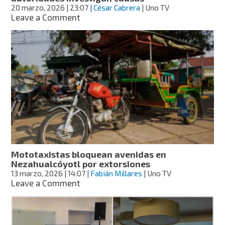
velocidad
20 marzo, 2026
| 23:07
|
César Cabrera
| Uno TV
on
Leave a Comment
Detonan
motocicleta
en
Michoacán;
autoridades
investigan
causas
Mototaxistas bloquean avenidas en
Nezahualcóyotl por extorsiones
13 marzo, 2026
| 14:07
|
Fabián Millares
| Uno TV
on
Leave a Comment
Mototaxistas
bloquean
avenidas
en