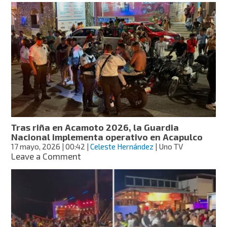
de
seguridad
acaba
con
el
Acamoto
2026,
con
8
motociclistas
detenidos
Tras riña en Acamoto 2026, la Guardia
Nacional implementa operativo en Acapulco
17 mayo, 2026
| 00:42
|
Celeste Hernández
| Uno TV
on
Leave a Comment
Tras
riña
en
Acamoto
2026,
la
Guardia