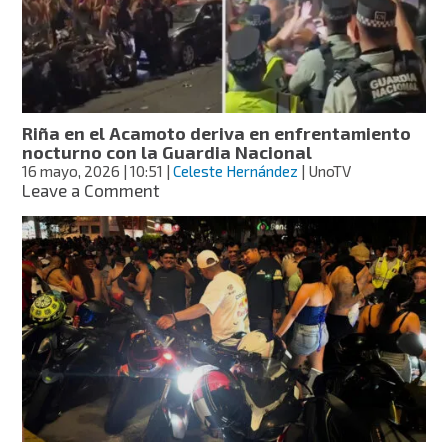
Nacional
implementa
operativo
en
Acapulco
Riña en el Acamoto deriva en enfrentamiento
nocturno con la Guardia Nacional
16 mayo, 2026
| 10:51
|
Celeste Hernández
| UnoTV
on
Leave a Comment
Riña
en
el
Acamoto
deriva
en
enfrentamiento
nocturno
con
la
Guardia
Nacional