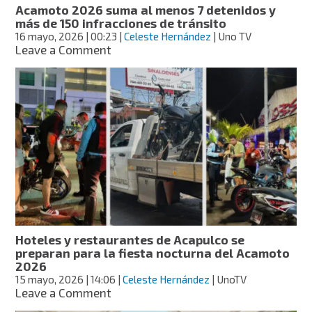
Acamoto 2026 suma al menos 7 detenidos y
más de 150 infracciones de tránsito
16 mayo, 2026
| 00:23
|
Celeste Hernández
| Uno TV
on
Leave a Comment
Acamoto
2026
suma
al
menos
7
detenidos
y
más
de
150
infracciones
de
Hoteles y restaurantes de Acapulco se
tránsito
preparan para la fiesta nocturna del Acamoto
2026
15 mayo, 2026
| 14:06
|
Celeste Hernández
| UnoTV
on
Leave a Comment
Hoteles