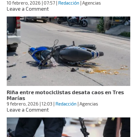
10 febrero, 2026
| 07:57
|
Redacción
| Agencias
on
Leave a Comment
Detienen
en
Oaxaca
a
mujer
que
arrastró
y
mató
a
motociclista
en
Iztapalapa
Riña entre motociclistas desata caos en Tres
Marías
9 febrero, 2026
| 12:03
|
Redacción
| Agencias
on
Leave a Comment
Riña
entre
motociclistas
desata