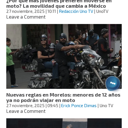
¿Por qué más jóvenes prefieren moverse en
moto? La movilidad que cambia a México
27 noviembre, 2025
| 10:11
|
Redacción Uno TV
| UnoTV
on
Leave a Comment
¿Por
qué
más
jóvenes
prefieren
moverse
en
moto?
La
movilidad
que
cambia
a
Nuevas reglas en Morelos: menores de 12 años
México
ya no podrán viajar en moto
27 noviembre, 2025
| 09:45
|
Erick Ponce Dimas
| Uno TV
on
Leave a Comment
Nuevas
reglas
en