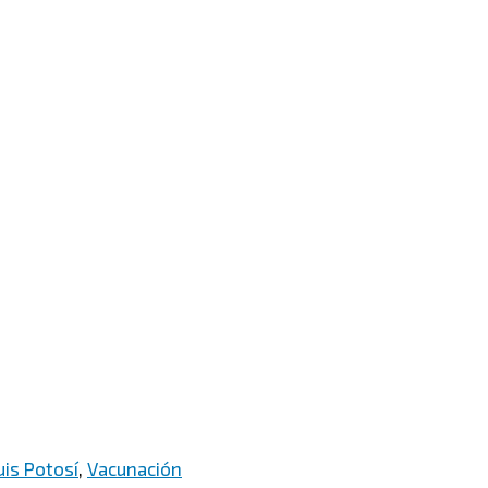
uis Potosí
,
Vacunación