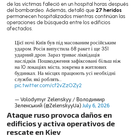
de las víctimas falleció en un hospital horas después
del bombardeo. Además, detalló que
27 heridos
permanecen hospitalizados mientras continúan las
operaciones de búsqueda entre los edificios
afectados.
Цієї ночі Київ був під масованим російським
ударом. Росія випустила 68 ракет і ще 351
ударний дрон. Зараз триває ліквідація
наслідків. Пошкодження зафіксовані більш ніж
на 10 локаціях міста, зокрема в житлових
будинках. На місцях працюють усі необхідні
служби, які роблять…
pic.twitter.com/cf2vZzOZy2
— Volodymyr Zelenskyy / Володимир
Зеленський (@ZelenskyyUa)
July 6, 2026
Ataque ruso provoca daños en
edificios y activa operativos de
rescate en Kiev