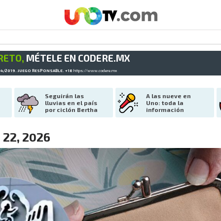
RETO,
MÉTELE EN CODERE.MX
34/2019. JUEGO RESPONSABLE. +18
https://www.codere.mx
Seguirán las 
A las nueve en 
lluvias en el país 
Uno: toda la 
por ciclón Bertha
información
 22, 2026