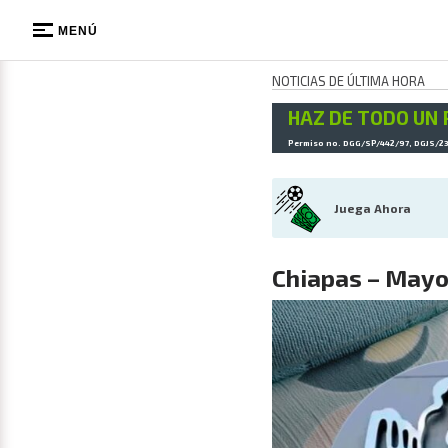
MENÚ
NOTICIAS DE ÚLTIMA HORA
HAZ DE TODO UN 
Permiso no. DGG/SP/442/97, DGJS/2
Juega Ahora
Chiapas – Mayo