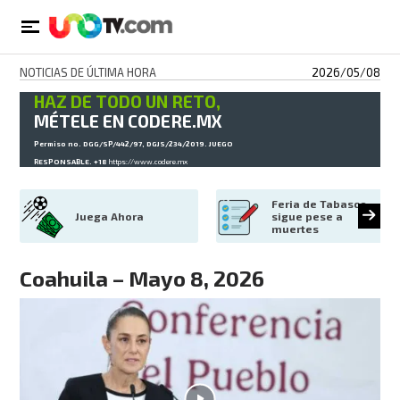
NOTICIAS DE ÚLTIMA HORA
2026/05/08
HAZ DE TODO UN RETO,
MÉTELE EN CODERE.MX
Permiso no. DGG/SP/442/97, DGJS/234/2019. JUEGO
RESPONSABLE. +18
https://www.codere.mx
Feria de Tabasco 
Juega Ahora
sigue pese a 
muertes
Coahuila – Mayo 8, 2026