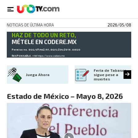
NOTICIAS DE ÚLTIMA HORA
2026/05/08
HAZ DE TODO UN RETO,
MÉTELE EN CODERE.MX
Permiso no. DGG/SP/442/97, DGJS/234/2019. JUEGO
RESPONSABLE. +18
https://www.codere.mx
Feria de Tabasco 
Juega Ahora
sigue pese a 
muertes
Estado de México – Mayo 8, 2026