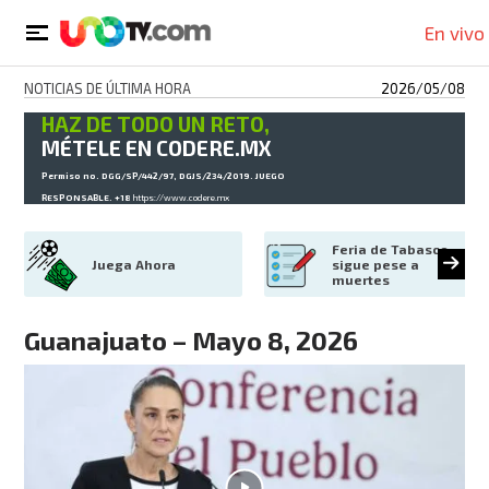
En vivo
NOTICIAS DE ÚLTIMA HORA
2026/05/08
HAZ DE TODO UN RETO,
MÉTELE EN CODERE.MX
Permiso no. DGG/SP/442/97, DGJS/234/2019. JUEGO
RESPONSABLE. +18
https://www.codere.mx
Feria de Tabasco 
Juega Ahora
sigue pese a 
muertes
Guanajuato – Mayo 8, 2026