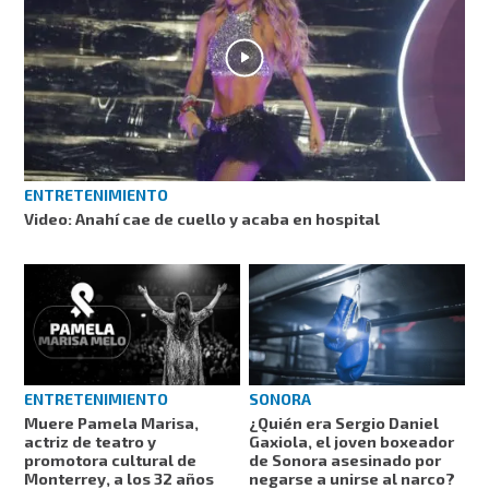
ENTRETENIMIENTO
Video: Anahí cae de cuello y acaba en hospital
ENTRETENIMIENTO
SONORA
Muere Pamela Marisa,
¿Quién era Sergio Daniel
actriz de teatro y
Gaxiola, el joven boxeador
promotora cultural de
de Sonora asesinado por
Monterrey, a los 32 años
negarse a unirse al narco?