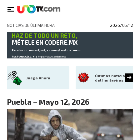
NOTICIAS DE ÚLTIMA HORA
2026/05/12
HAZ DE TODO UN RETO,
MÉTELE EN CODERE.MX
Permiso no. DGG/SP/442/97, DGJS/234/2019. JUEGO
RESPONSABLE. +18
https://www.codere.mx
Últimas noticias 
Juega Ahora
del hantavirus
Puebla – Mayo 12, 2026