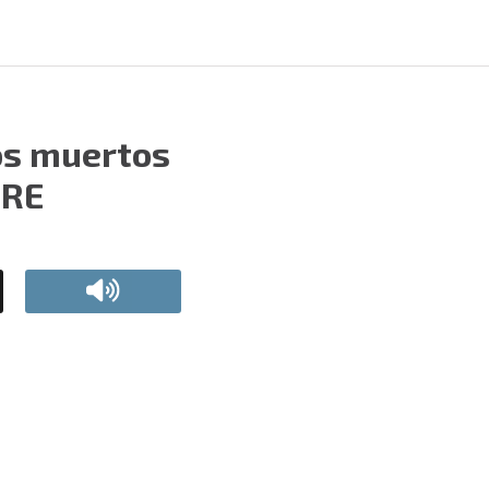
os muertos
SRE