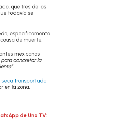
do, que tres de los
que todavía se
redo, específicamente
a causa de muerte.
grantes mexicanos
o para concretar la
iente”
.
ja seca transportada
or en la zona.
hatsApp de Uno TV: