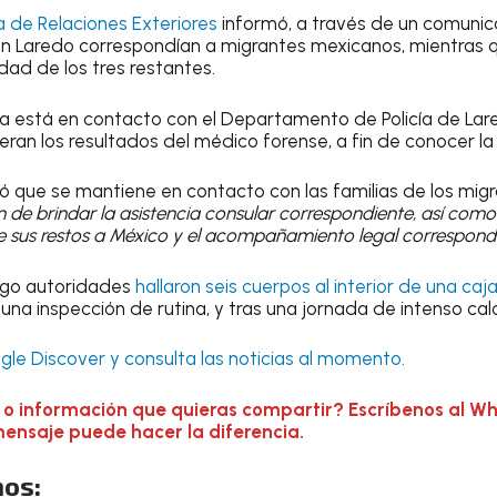
a de Relaciones Exteriores
informó, a través de un comunica
en Laredo correspondían a migrantes mexicanos, mientras 
dad de los tres restantes.
ya está en contacto con el Departamento de Policía de La
peran los resultados del médico forense, a fin de conocer l
ó que se mantiene en contacto con las familias de los mi
in de brindar la asistencia consular correspondiente, así com
e sus restos a México y el acompañamiento legal correspond
ngo autoridades
hallaron seis cuerpos al interior de una ca
e una inspección de rutina, y tras una jornada de intenso cal
le Discover y consulta las noticias al momento.
 o información que quieras compartir? Escríbenos al W
mensaje puede hacer la diferencia.
os: