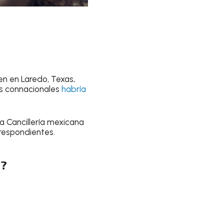
en en Laredo, Texas,
los connacionales
habría
a Cancillería mexicana
respondientes.
s?