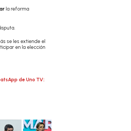
lar
la reforma
isputa.
s se les extiende el
icipar en la elección
hatsApp de Uno TV: