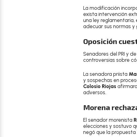
La modificación incorpo
exista intervención ext
una ley reglamentaria, 
adecuar sus normas y g
Oposición cuest
Senadores del PRI y d
controversias sobre cóm
La senadora priista
Ma
y sospechas en proceso
Colosio Riojas
afirmaro
adversos.
Morena rechaza
El senador morenista
R
elecciones y sostuvo q
negó que la propuesta 