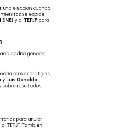
dar una elección cuando
, mientras se expide
 (INE)
y al
TEPJF
para
n
bada podría generar
dría provocar litigios
o
y
Luis Donaldo
as sobre resultados
rarias para anular
 al TEPJF. También