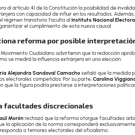
ra al artículo 41 de la Constitución la posibilidad de invali
ranjera con capacidad de influir en los resultados. Además
el régimen transitorio faculta al
Instituto Nacional Electoral
arantizar el cumplimiento de esta nueva causal.
iona reforma por posible interpretació
e Movimiento Ciudadano advirtieron que la redacción apro
o se medirá la influencia extranjera en una elección.
ría Alejandra Sandoval Camacho
señaló que la medida po
s electorales competidos. Por su parte,
Carolina Viggian
n que la figura podría prestarse a interpretaciones polític
 facultades discrecionales
aúl Morón
rechazó que la reforma otorgue facultades arbit
ue la aplicación de la norma corresponderá exclusivamente
responda a temores electorales del oficialismo.