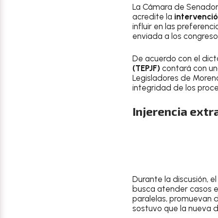
La Cámara de Senadore
acredite la
intervenció
influir en las preferen
enviada a los congresos
De acuerdo con el dic
(TEPJF)
contará con una
Legisladores de Morena
integridad de los proc
Injerencia extr
Durante la discusión, 
busca atender casos en
paralelas, promuevan d
sostuvo que la nueva di