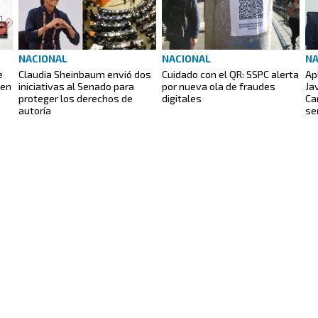
NACIONAL
NACIONAL
NA
e
Claudia Sheinbaum envió dos
Cuidado con el QR: SSPC alerta
Ap
 en
iniciativas al Senado para
por nueva ola de fraudes
Ja
proteger los derechos de
digitales
Ca
autoría
se