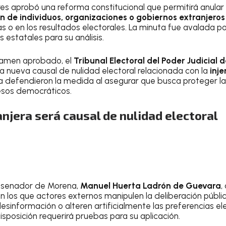
s aprobó una reforma constitucional que permitirá anular
n de individuos, organizaciones o gobiernos extranjeros
cias o en los resultados electorales. La minuta fue avalada p
 estatales para su análisis.
tamen aprobado, el
Tribunal Electoral del Poder Judicial 
 nueva causal de nulidad electoral relacionada con la
inje
 defendieron la medida al asegurar que busca proteger la 
esos democráticos.
anjera será causal de nulidad electoral
el senador de Morena,
Manuel Huerta Ladrón de Guevara
,
 los que actores externos manipulen la deliberación públi
esinformación o alteren artificialmente las preferencias e
sposición requerirá pruebas para su aplicación.