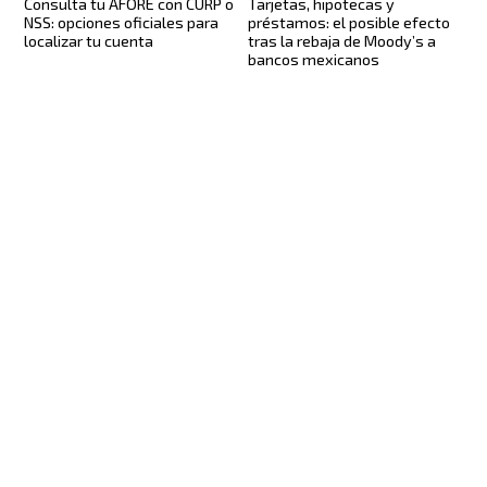
Tarjetas, hipotecas y
Consulta tu AFORE con CURP o
préstamos: el posible efecto
NSS: opciones oficiales para
tras la rebaja de Moody’s a
localizar tu cuenta
bancos mexicanos