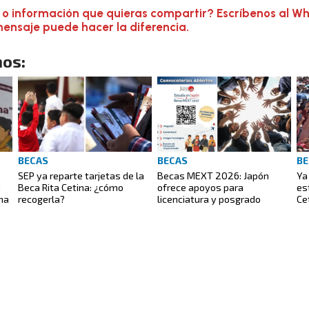
 o información que quieras compartir? Escríbenos al W
mensaje puede hacer la diferencia.
os:
BECAS
BECAS
BE
SEP ya reparte tarjetas de la
Becas MEXT 2026: Japón
Ya
á
Beca Rita Cetina: ¿cómo
ofrece apoyos para
es
ina
recogerla?
licenciatura y posgrado
Ce