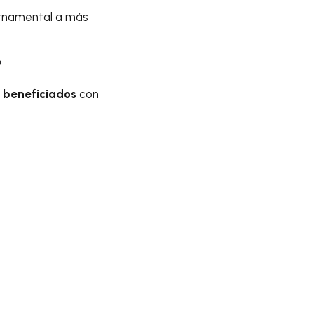
ernamental a más
?
s beneficiados
con