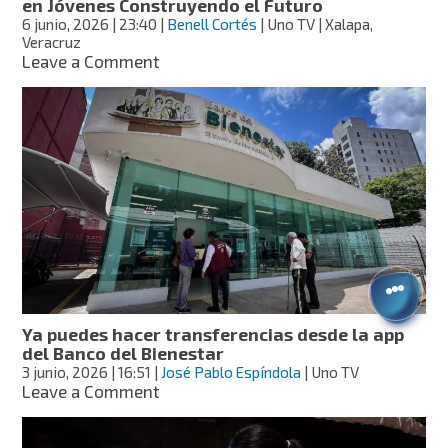
en Jóvenes Construyendo el Futuro
folios
6 junio, 2026
| 23:40
|
Benell Cortés
| Uno TV | Xalapa,
Veracruz
on
Leave a Comment
Más
de
3.5
millones
de
jóvenes
han
participado
en
Jóvenes
Construyendo
el
Futuro
Ya puedes hacer transferencias desde la app
del Banco del Bienestar
3 junio, 2026
| 16:51
|
José Pablo Espíndola
| Uno TV
on
Leave a Comment
Ya
puedes