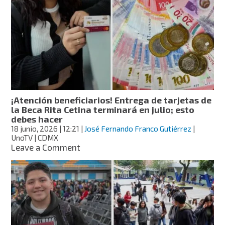
la
Beca
Rita
Cetina
por
vacaciones
en
julio
y
agosto
¡Atención beneficiarios! Entrega de tarjetas de
2026?
la Beca Rita Cetina terminará en julio; esto
debes hacer
18 junio, 2026
| 12:21
|
José Fernando Franco Gutiérrez
|
UnoTV | CDMX
on
Leave a Comment
¡Atención
beneficiarios!
Entrega
de
tarjetas
de
la