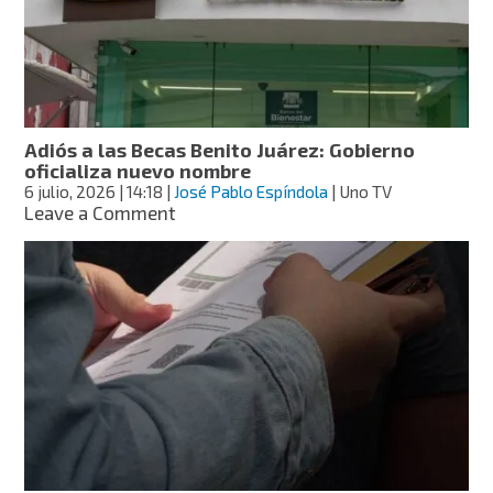
cuándo
iniciarán
los
pagos
Adiós a las Becas Benito Juárez: Gobierno
oficializa nuevo nombre
6 julio, 2026
| 14:18
|
José Pablo Espíndola
| Uno TV
on
Leave a Comment
Adiós
a
las
Becas
Benito
Juárez:
Gobierno
oficializa
nuevo
nombre