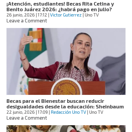
¡Atención, estudiantes! Becas Rita Cetina y
Benito
Benito Juárez 2026: ¿habrá pago en julio?
Juárez?
26 junio, 2026
| 17:12
|
Victor Gutierrez
| Uno TV
on
Leave a Comment
¡Atención,
estudiantes!
Becas
Rita
Cetina
y
Benito
Juárez
2026:
¿habrá
pago
en
julio?
Becas para el Bienestar buscan reducir
desigualdades desde la educación: Sheinbaum
22 junio, 2026
| 17:09
|
Redacción Uno TV
| Uno TV
on
Leave a Comment
Becas
para