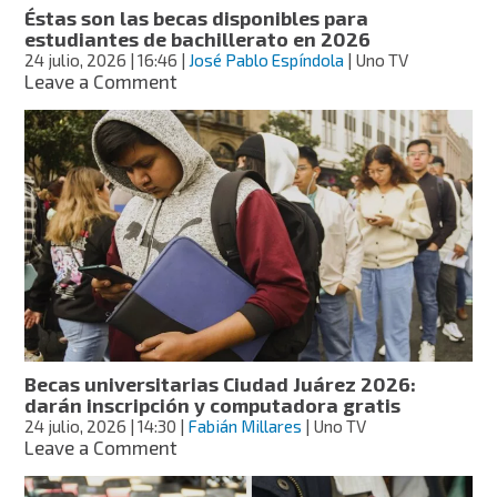
estudiantes
Éstas son las becas disponibles para
de
estudiantes de bachillerato en 2026
primaria
24 julio, 2026
| 16:46
|
José Pablo Espíndola
| Uno TV
on
Leave a Comment
Éstas
son
las
becas
disponibles
para
estudiantes
de
bachillerato
en
2026
Becas universitarias Ciudad Juárez 2026:
darán inscripción y computadora gratis
24 julio, 2026
| 14:30
|
Fabián Millares
| Uno TV
on
Leave a Comment
Becas
universitarias