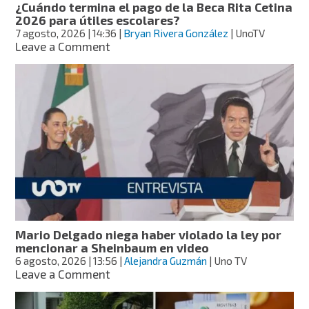
¿Cuándo termina el pago de la Beca Rita Cetina
2026 para útiles escolares?
7 agosto, 2026
| 14:36
|
Bryan Rivera González
| UnoTV
on
Leave a Comment
¿Cuándo
termina
el
pago
de
la
Beca
Rita
Cetina
2026
para
útiles
escolares?
Mario Delgado niega haber violado la ley por
mencionar a Sheinbaum en video
6 agosto, 2026
| 13:56
|
Alejandra Guzmán
| Uno TV
on
Leave a Comment
Mario
Delgado