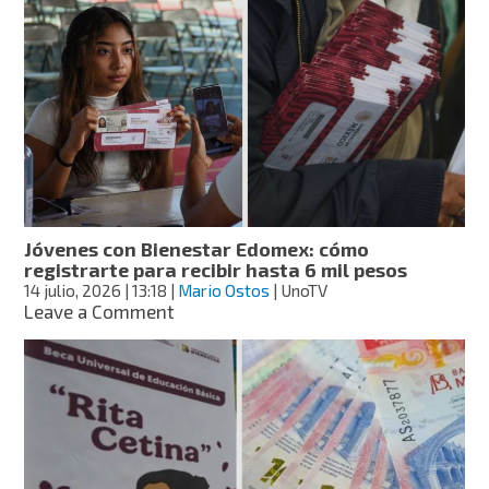
Ciudad
Juárez
2026:
darán
inscripción
y
computadora
gratis
Jóvenes con Bienestar Edomex: cómo
registrarte para recibir hasta 6 mil pesos
14 julio, 2026
| 13:18
|
Mario Ostos
| UnoTV
on
Leave a Comment
Jóvenes
con
Bienestar
Edomex:
cómo
registrarte
para
recibir