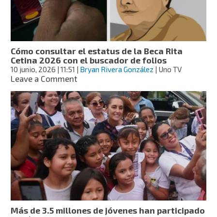
Rita
Cetina
entra
en
su
Cómo consultar el estatus de la Beca Rita
recta
Cetina 2026 con el buscador de folios
final;
10 junio, 2026
| 11:51
|
Bryan Rivera González
| Uno TV
ve
on
Leave a Comment
cuándo
Cómo
te
consultar
toca
el
estatus
de
la
Beca
Rita
Cetina
2026
con
el
buscador
Más de 3.5 millones de jóvenes han participado
de