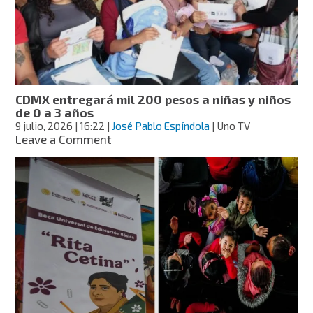
cuatro
programas
Bienestar
será
con
visitas
a
CDMX entregará mil 200 pesos a niñas y niños
domicilio
de 0 a 3 años
9 julio, 2026
| 16:22
|
José Pablo Espíndola
| Uno TV
on
Leave a Comment
CDMX
entregará
mil
200
pesos
a
niñas
y
niños
de
0
a