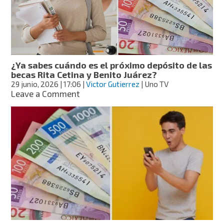
entregará
tarjetas
del
Banco
del
Bienestar
¿Ya sabes cuándo es el próximo depósito de las
en
becas Rita Cetina y Benito Juárez?
estas
29 junio, 2026
| 17:06
|
Victor Gutierrez
| Uno TV
fechas
on
Leave a Comment
¿Ya
sabes
cuándo
es
el
próximo
depósito
de
las
becas
Rita
Cetina
y