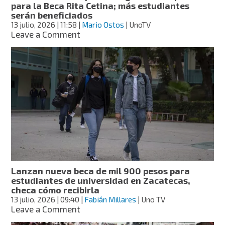
para la Beca Rita Cetina; más estudiantes
Cetina
serán beneficiados
para
13 julio, 2026
| 11:58
|
Mario Ostos
| UnoTV
primaria?
on
Leave a Comment
SEP
elimina
incorporación
gradual
en
primaria
para
la
Beca
Rita
Cetina;
más
estudiantes
Lanzan nueva beca de mil 900 pesos para
serán
estudiantes de universidad en Zacatecas,
beneficiados
checa cómo recibirla
13 julio, 2026
| 09:40
|
Fabián Millares
| Uno TV
on
Leave a Comment
Lanzan