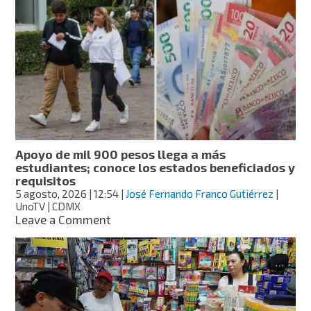
niega
haber
violado
la
ley
por
mencionar
a
Sheinbaum
en
video
Apoyo de mil 900 pesos llega a más
estudiantes; conoce los estados beneficiados y
requisitos
5 agosto, 2026
| 12:54
|
José Fernando Franco Gutiérrez
|
UnoTV | CDMX
on
Leave a Comment
Apoyo
de
mil
900
pesos
llega