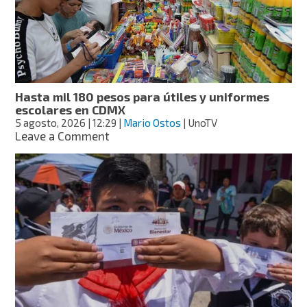
a
más
estudiantes;
conoce
los
estados
beneficiados
Hasta mil 180 pesos para útiles y uniformes
y
escolares en CDMX
requisitos
5 agosto, 2026
| 12:29
|
Mario Ostos
| UnoTV
on
Leave a Comment
Hasta
mil
180
pesos
para
útiles
y
uniformes
escolares
en
CDMX