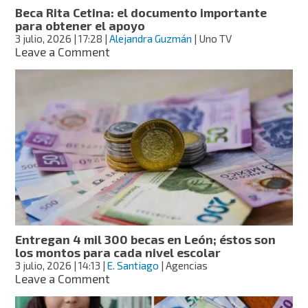
Beca Rita Cetina: el documento importante
para obtener el apoyo
3 julio, 2026
| 17:28
|
Alejandra Guzmán
| Uno TV
on
Leave a Comment
Beca
Rita
Cetina:
el
documento
importante
para
obtener
el
apoyo
Entregan 4 mil 300 becas en León; éstos son
los montos para cada nivel escolar
3 julio, 2026
| 14:13
|
E. Santiago
| Agencias
on
Leave a Comment
Entregan
4