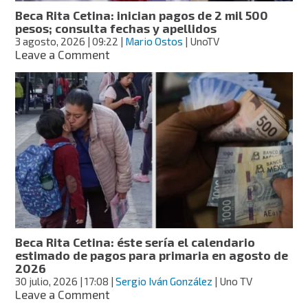
Beca Rita Cetina: inician pagos de 2 mil 500
pesos; consulta fechas y apellidos
3 agosto, 2026
| 09:22
|
Mario Ostos
| UnoTV
on
Leave a Comment
Beca
Rita
Cetina:
inician
pagos
de
2
mil
500
pesos;
consulta
fechas
y
Beca Rita Cetina: éste sería el calendario
apellidos
estimado de pagos para primaria en agosto de
2026
30 julio, 2026
| 17:08
|
Sergio Iván González
| Uno TV
on
Leave a Comment
Beca