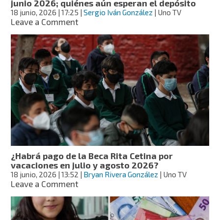
junio 2026; quiénes aún esperan el depósito
cobrar
18 junio, 2026
| 17:25
|
Sergio Iván González
| Uno TV
on
Leave a Comment
La
Beca
Benito
Juárez
ya
comenzó
pagos
de
junio
2026;
quiénes
aún
esperan
¿Habrá pago de la Beca Rita Cetina por
el
vacaciones en julio y agosto 2026?
depósito
18 junio, 2026
| 13:52
|
Bryan Rivera González
| Uno TV
on
Leave a Comment
¿Habrá
pago
de