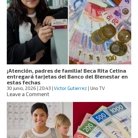
mil
300
becas
en
León;
éstos
son
los
montos
para
cada
¡Atención, padres de familia! Beca Rita Cetina
nivel
entregará tarjetas del Banco del Bienestar en
escolar
estas fechas
30 junio, 2026
| 20:43
|
Victor Gutierrez
| Uno TV
on
Leave a Comment
¡Atención,
padres
de
familia!
Beca
Rita
Cetina