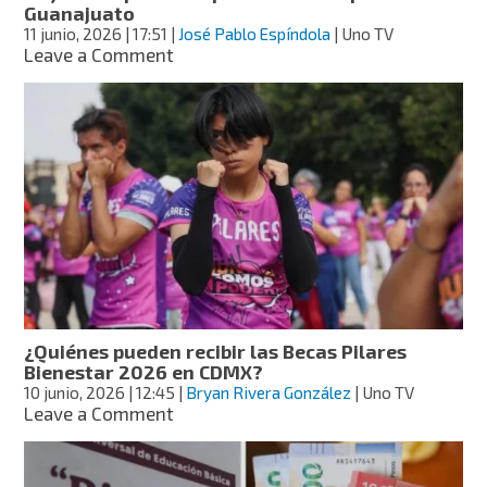
Guanajuato
11 junio, 2026
| 17:51
|
José Pablo Espíndola
| Uno TV
on
Leave a Comment
Las
beneficiarias
de
la
Tarjeta
Rosa
recibirán
en
junio
el
primer
depósito
de
¿Quiénes pueden recibir las Becas Pilares
3
Bienestar 2026 en CDMX?
mil
10 junio, 2026
| 12:45
|
Bryan Rivera González
| Uno TV
pesos
on
Leave a Comment
en
¿Quiénes
Guanajuato
pueden
recibir