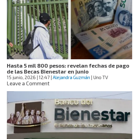
día
para
la
entrega
de
tarjetas
de
la
Beca
Rita
Hasta 5 mil 800 pesos: revelan fechas de pago
Cetina
de las Becas Bienestar en junio
15 junio, 2026
| 12:47
|
Alejandra Guzmán
| Uno TV
on
Leave a Comment
Hasta
5
mil
800
pesos:
revelan
fechas
de
pago