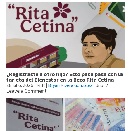
Rita
Cetina:
éste
sería
el
calendario
estimado
de
pagos
para
primaria
en
¿Registraste a otro hijo? Esto pasa pasa con la
agosto
tarjeta del Bienestar en la Beca Rita Cetina
de
28 julio, 2026
| 14:11
|
Bryan Rivera González
| UnoTV
2026
on
Leave a Comment
¿Registraste
a
otro
hijo?
Esto
pasa