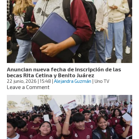
el
Bienestar
buscan
reducir
desigualdades
desde
la
educación:
Sheinbaum
Anuncian nueva fecha de inscripción de las
becas Rita Cetina y Benito Juárez
22 junio, 2026
| 15:48
|
Alejandra Guzmán
| Uno TV
on
Leave a Comment
Anuncian
nueva
fecha
de
inscripción
de
las
becas