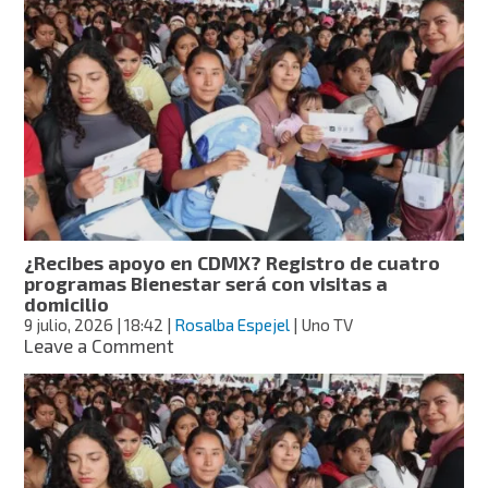
nueva
beca
de
mil
900
pesos
para
estudiantes
de
universidad
en
Zacatecas,
¿Recibes apoyo en CDMX? Registro de cuatro
checa
programas Bienestar será con visitas a
cómo
domicilio
recibirla
9 julio, 2026
| 18:42
|
Rosalba Espejel
| Uno TV
on
Leave a Comment
¿Recibes
apoyo
en
CDMX?
Registro
de