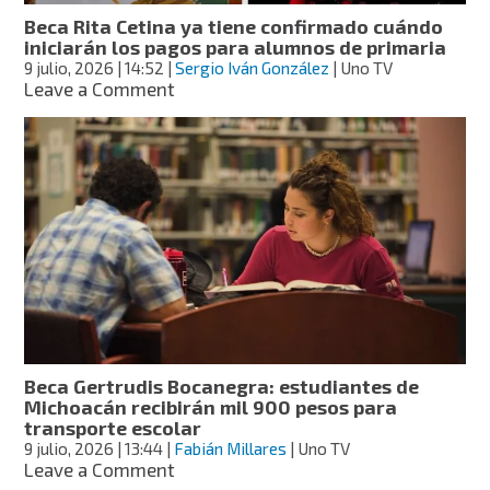
3
Beca Rita Cetina ya tiene confirmado cuándo
años
iniciarán los pagos para alumnos de primaria
9 julio, 2026
| 14:52
|
Sergio Iván González
| Uno TV
on
Leave a Comment
Beca
Rita
Cetina
ya
tiene
confirmado
cuándo
iniciarán
los
pagos
para
alumnos
de
Beca Gertrudis Bocanegra: estudiantes de
primaria
Michoacán recibirán mil 900 pesos para
transporte escolar
9 julio, 2026
| 13:44
|
Fabián Millares
| Uno TV
on
Leave a Comment