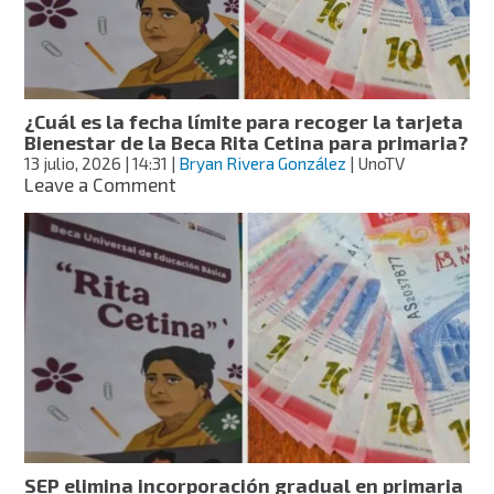
hasta
6
mil
pesos
¿Cuál es la fecha límite para recoger la tarjeta
Bienestar de la Beca Rita Cetina para primaria?
13 julio, 2026
| 14:31
|
Bryan Rivera González
| UnoTV
on
Leave a Comment
¿Cuál
es
la
fecha
límite
para
recoger
la
tarjeta
Bienestar
de
la
Beca
SEP elimina incorporación gradual en primaria
Rita