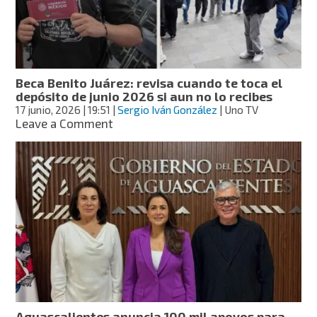
Beca
Rita
Cetina
terminará
en
julio;
Beca Benito Juárez: revisa cuando te toca el
esto
depósito de junio 2026 si aun no lo recibes
debes
17 junio, 2026
| 19:51
|
Sergio Iván González
| Uno TV
hacer
on
Leave a Comment
Beca
Benito
Juárez:
revisa
cuando
te
toca
el
depósito
de
junio
2026
si
Aguascalientes anuncia 100 mil apoyos para