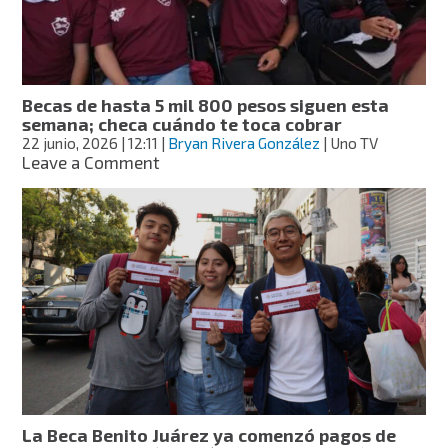
Rita
Cetina
y
Benito
Juárez
Becas de hasta 5 mil 800 pesos siguen esta
semana; checa cuándo te toca cobrar
22 junio, 2026
| 12:11
|
Bryan Rivera González
| Uno TV
on
Leave a Comment
Becas
de
hasta
5
mil
800
pesos
siguen
esta
semana;
checa
cuándo
te
La Beca Benito Juárez ya comenzó pagos de
toca