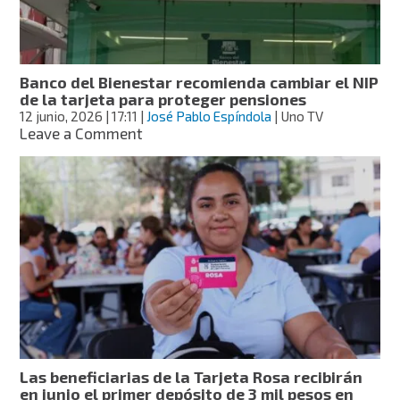
de
las
Becas
Bienestar
Banco del Bienestar recomienda cambiar el NIP
en
de la tarjeta para proteger pensiones
junio
12 junio, 2026
| 17:11
|
José Pablo Espíndola
| Uno TV
on
Leave a Comment
Banco
del
Bienestar
recomienda
cambiar
el
NIP
de
la
tarjeta
para
proteger
pensiones
Las beneficiarias de la Tarjeta Rosa recibirán
en junio el primer depósito de 3 mil pesos en