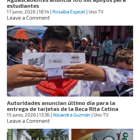
aun
estudiantes
no
17 junio, 2026
| 18:14
|
Rosalba Espejel
| Uno TV
lo
on
Leave a Comment
recibes
Aguascalientes
anuncia
100
mil
apoyos
para
estudiantes
Autoridades anuncian último día para la
entrega de tarjetas de la Beca Rita Cetina
15 junio, 2026
| 13:36
|
Alejandra Guzmán
| Uno TV
on
Leave a Comment
Autoridades
anuncian
último