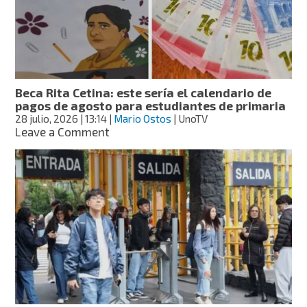
pasa
con
la
tarjeta
del
Bienestar
en
Beca Rita Cetina: este sería el calendario de
la
pagos de agosto para estudiantes de primaria
Beca
28 julio, 2026
| 13:14
|
Mario Ostos
| UnoTV
Rita
on
Leave a Comment
Cetina
Beca
Rita
Cetina:
este
sería
el
calendario
de
pagos
de
agosto
para