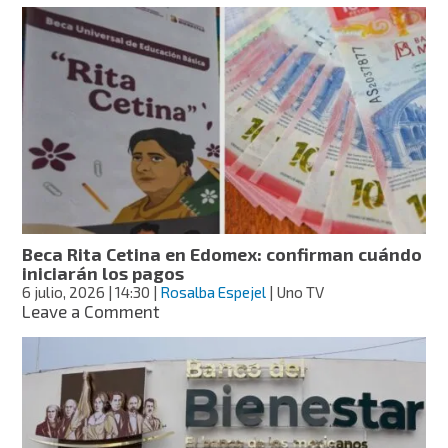
Beca
Gertrudis
Bocanegra:
estudiantes
de
Michoacán
recibirán
mil
900
pesos
para
transporte
escolar
Beca Rita Cetina en Edomex: confirman cuándo
iniciarán los pagos
6 julio, 2026
| 14:30
|
Rosalba Espejel
| Uno TV
on
Leave a Comment
Beca
Rita
Cetina
en
Edomex:
confirman