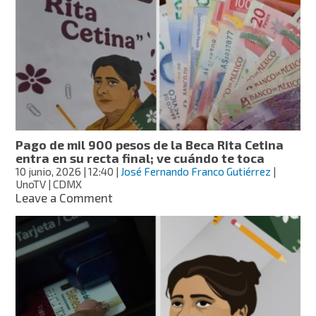
las
Becas
Pilares
Bienestar
2026
en
CDMX?
Pago de mil 900 pesos de la Beca Rita Cetina
entra en su recta final; ve cuándo te toca
10 junio, 2026
| 12:40
|
José Fernando Franco Gutiérrez
|
UnoTV | CDMX
on
Leave a Comment
Pago
de
mil
900
pesos
de
la
Beca