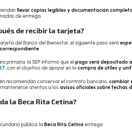
miendan
llevar copias legibles y documentación complet
rnadas de entrega.
ués de recibir la tarjeta?
arjeta del Banco del Bienestar, el siguiente paso será
esper
o correspondiente
.
ra primaria, la SEP informó que el
pago será depositado a
027
, con el objetivo de apoyar en la
compra de útiles y uni
én recomiendan conservar el contrato bancario,
cambiar e
 mantenerse atentos a los
avisos oficiales sobre fechas 
da la Beca Rita Cetina?
cundaria pública, la
Beca Rita Cetina
entrega: