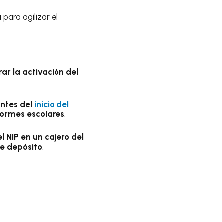
a
para agilizar el
ar la activación del
ntes del
inicio del
formes escolares
.
l NIP en un cajero del
de depósito
.