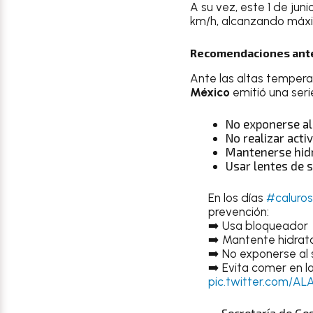
A su vez, este 1 de jun
km/h, alcanzando máx
Recomendaciones ante 
Ante las altas tempera
México
emitió una seri
No exponerse al
No realizar acti
Mantenerse hid
Usar lentes de s
En los días
#caluro
prevención:
➡️ Usa bloqueador
➡️ Mantente hidra
➡️ No exponerse al
➡️ Evita comer en l
pic.twitter.com/AL