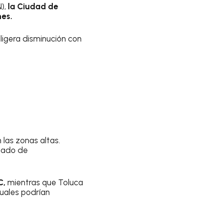
N),
la Ciudad de
nes.
ligera disminución con
 las zonas altas.
stado de
C,
mientras que Toluca
cuales podrían