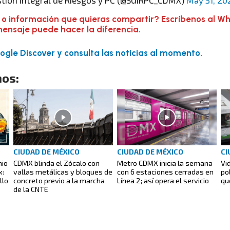
stión Integral de Riesgos y PC (@SGIRPC_CDMX)
May 31, 20
 o información que quieras compartir? Escríbenos al W
mensaje puede hacer la diferencia.
gle Discover y consulta las noticias al momento.
os:
CIUDAD DE MÉXICO
CIUDAD DE MÉXICO
CI
nio
CDMX blinda el Zócalo con
Metro CDMX inicia la semana
Vi
x:
vallas metálicas y bloques de
con 6 estaciones cerradas en
po
llo
concreto previo a la marcha
Línea 2; así opera el servicio
qu
de la CNTE