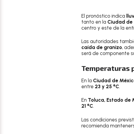
El pronóstico indica
llu
tanto en la
Ciudad de
centro y este de la en
Las autoridades tambi
caída de granizo
, ad
será de componente s
Temperaturas p
En la
Ciudad de Méxic
entre
23 y 25 °C
.
En
Toluca, Estado de 
21 °C
.
Las condiciones previst
recomienda mantenerse 