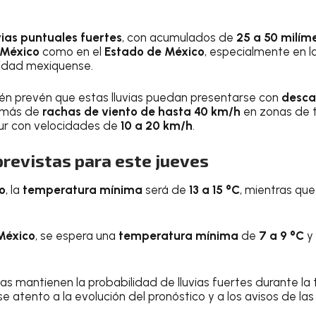
vias puntuales fuertes
, con acumulados de
25 a 50 milím
 México
como en el
Estado de México
, especialmente en l
tidad mexiquense.
én prevén que estas lluvias puedan presentarse con
desca
emás de
rachas de viento de hasta 40 km/h
en zonas de t
ur con velocidades de
10 a 20 km/h
.
revistas para este jueves
o
, la
temperatura mínima
será de
13 a 15 °C
, mientras que
México
, se espera una
temperatura mínima
de
7 a 9 °C
y
as mantienen la probabilidad de lluvias fuertes durante la 
atento a la evolución del pronóstico y a los avisos de las