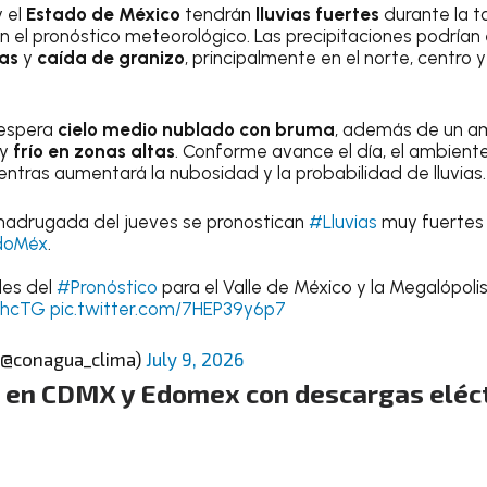
 el
Estado de México
tendrán
lluvias fuertes
durante la t
on el pronóstico meteorológico. Las precipitaciones podrí
cas
y
caída de granizo
, principalmente en el norte, centro 
 espera
cielo medio nublado con bruma
, además de un a
 y
frío en zonas altas
. Conforme avance el día, el ambient
ientras aumentará la nubosidad y la probabilidad de lluvias.
madrugada del jueves se pronostican
#Lluvias
muy fuertes 
doMéx
.
les del
#Pronóstico
para el Valle de México y la Megalópolis
rShcTG
pic.twitter.com/7HEP39y6p7
(@conagua_clima)
July 9, 2026
s en CDMX y Edomex con descargas eléct