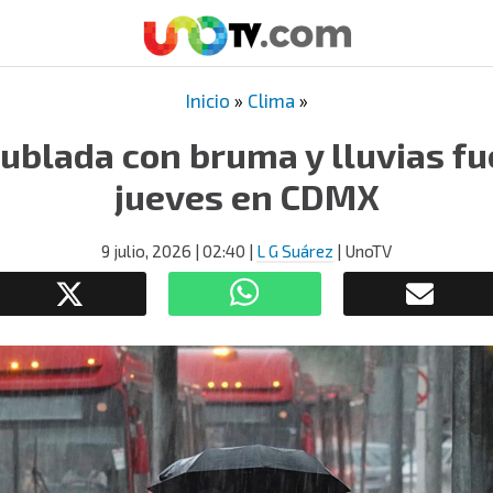
Inicio
»
Clima
»
blada con bruma y lluvias fu
jueves en CDMX
9 julio, 2026
| 02:40
|
L G Suárez
| UnoTV