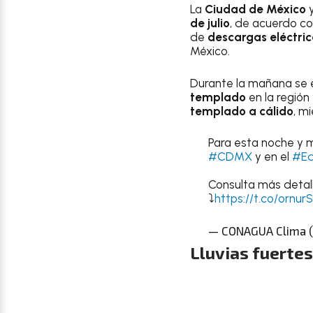
La
Ciudad de México
y
de julio
, de acuerdo c
de
descargas eléctri
México.
Durante la mañana se
templado
en la región
templado a cálido
, m
Para esta noche y 
#CDMX
y en el
#E
Consulta más detal
⤵️
https://t.co/ornu
— CONAGUA Clima 
Lluvias fuerte