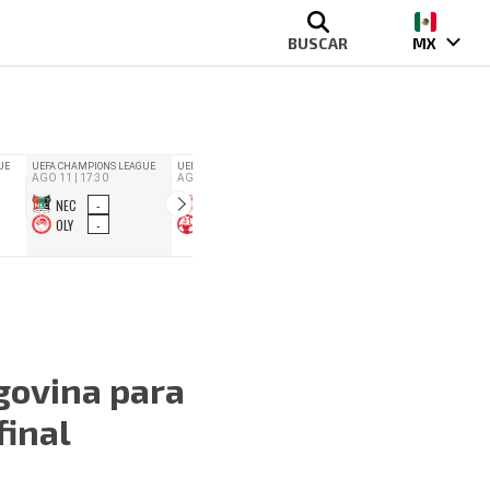
BUSCAR
MX
govina para
final