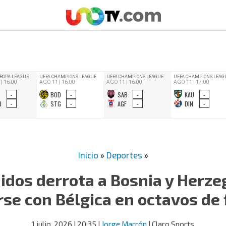
Inicio
»
Deportes
»
idos derrota a Bosnia y Herze
rse con Bélgica en octavos de 
1 julio, 2026
| 20:35
|
Jorge Marrón
| Claro Sports