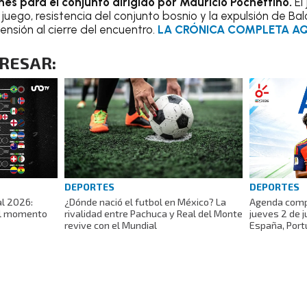
es para el conjunto dirigido por Mauricio Pochettino.
El
juego, resistencia del conjunto bosnio y la expulsión de B
ensión al cierre del encuentro.
LA CRÓNICA COMPLETA AQ
ERESAR:
DEPORTES
DEPORTES
al 2026:
¿Dónde nació el futbol en México? La
Agenda compl
 al momento
rivalidad entre Pachuca y Real del Monte
jueves 2 de j
revive con el Mundial
España, Port